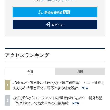
新規会員登録
無料
ログイン
アクセスランキング
今日
月間
JR東海がNRIと挑む“前例なき上流工程変革” リニア構想を
1
支えるAI活用と変化に適応できる組織設計
NEW
みずほFGがAIエージェントの“量産体制”を確立 開発基盤
2
「Wiz Base」で最大70%の工数短縮
NEW