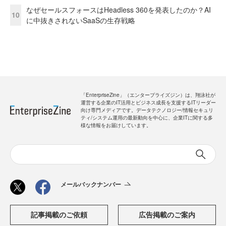
なぜセールスフォースはHeadless 360を発表したのか？AI
10
に中抜きされないSaaSの生存戦略
「EnterpriseZine」（エンタープライズジン）は、翔泳社が
運営する企業のIT活用とビジネス成長を支援するITリーダー
向け専門メディアです。データテクノロジー/情報セキュリ
ティ/システム運用の最新動向を中心に、企業ITに関する多
様な情報をお届けしています。
メールバックナンバー
記事掲載のご依頼
広告掲載のご案内