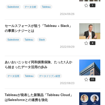
1
Salesforce
データ分析
Tableau
2024/06/26
セールスフォースが狙う「Tableau × Slack」
の事業シナジーとは
Salesforce
Tableau
Slack
4
2022/09/29
あいおいニッセイ同和損害保険、たった1人か
ら始まったデータ活用の歩み
データ活用
Tableau
データドリブン経営
11
2022/08/23
Tableauが発表した新製品「Tableau Cloud」
はSalesforceとの連携を強化