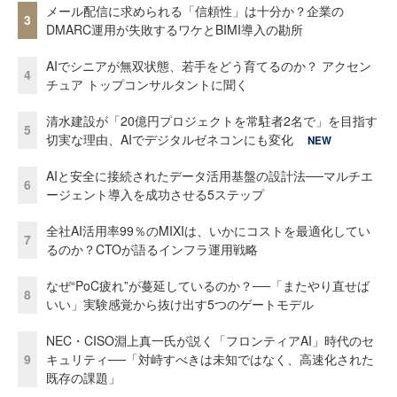
メール配信に求められる「信頼性」は十分か？企業の
3
DMARC運用が失敗するワケとBIMI導入の勘所
AIでシニアが無双状態、若手をどう育てるのか？ アクセン
4
チュア トップコンサルタントに聞く
清水建設が「20億円プロジェクトを常駐者2名で」を目指す
5
切実な理由、AIでデジタルゼネコンにも変化
NEW
AIと安全に接続されたデータ活用基盤の設計法──マルチエ
6
ージェント導入を成功させる5ステップ
全社AI活用率99％のMIXIは、いかにコストを最適化してい
7
るのか？CTOが語るインフラ運用戦略
なぜ“PoC疲れ”が蔓延しているのか？──「またやり直せば
8
いい」実験感覚から抜け出す5つのゲートモデル
NEC・CISO淵上真一氏が説く「フロンティアAI」時代のセ
9
キュリティ──「対峙すべきは未知ではなく、高速化された
既存の課題」