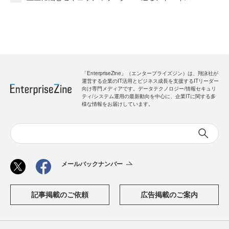
「EnterpriseZine」（エンタープライズジン）は、翔泳社が
運営する企業のIT活用とビジネス成長を支援するITリーダー
向け専門メディアです。データテクノロジー/情報セキュリ
ティ/システム運用の最新動向を中心に、企業ITに関する多
様な情報をお届けしています。
メールバックナンバー
記事掲載のご依頼
広告掲載のご案内