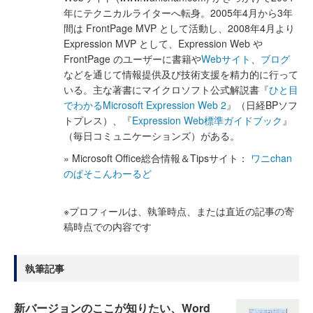
年にテクニカルライターへ転身。2005年4月から3年
間は FrontPage MVP として活動し、2008年4月より
Expression MVP として、Expression Web や
FrontPage のユーザーに書籍や
Webサイト
、
ブログ
などを通じて情報提供及び技術支援を精力的に行って
いる。主な著書にマイクロソフト公式解説書『
ひと目
でわかるMicrosoft Expression Web 2
』（日経BPソフ
トプレス）、『
Expression Web標準ガイドブック
』
（毎日コミュニケーションズ）がある。
» Microsoft Office総合情報＆Tipsサイト：
ワニchan
のぱそこんわーるど
※プロフィールは、執筆時点、または直近の記事の寄
稿時点での内容です
執筆記事
新バージョンのここが知りたい、Word