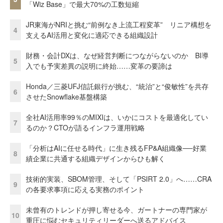
「Wiz Base」で最大70%の工数短縮
JR東海がNRIと挑む“前例なき上流工程変革” リニア構想を
4
支えるAI活用と変化に適応できる組織設計
財務・会計DXは、なぜ経営判断につながらないのか BI導
5
入でも予実差異の説明に終始……変革の要諦は
Honda／三菱UFJ信託銀行が挑む、“統治”と“俊敏性”を共存
6
させたSnowflake基盤構築
全社AI活用率99％のMIXIは、いかにコストを最適化してい
7
るのか？CTOが語るインフラ運用戦略
「分析はAIに任せる時代」に生き残るFP&A組織像──好業
8
績企業に共通する組織デザインからひも解く
技術的実装、SBOM管理、そして「PSIRT 2.0」へ……CRA
9
の各要求事項に応える実務のポイント
未曾有のトレンドが押し寄せる今、ガートナーの専門家が
10
重圧に悩むセキュリティリーダーへ送るアドバイス