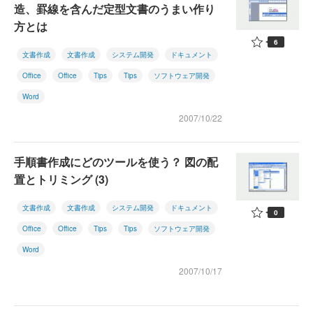
造、罫線を含んだ定型文書のうまい作り
方とは
6
文書作成
文書作成
システム開発
ドキュメント
Office
Office
Tips
Tips
ソフトウェア開発
Word
2007/10/22
手順書作成にどのツールを使う？ 図の配
置とトリミング (3)
文書作成
文書作成
システム開発
ドキュメント
0
Office
Office
Tips
Tips
ソフトウェア開発
Word
2007/10/17