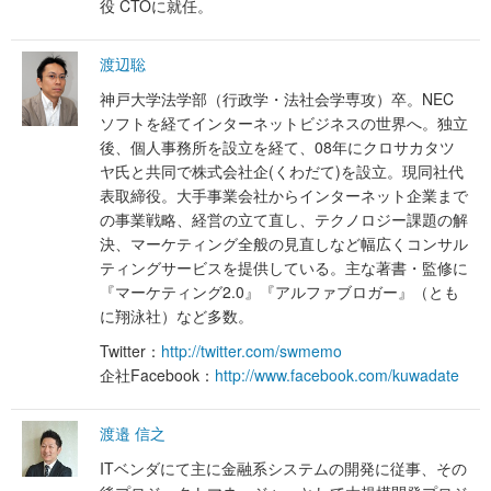
役 CTOに就任。
渡辺聡
神戸大学法学部（行政学・法社会学専攻）卒。NEC
ソフトを経てインターネットビジネスの世界へ。独立
後、個人事務所を設立を経て、08年にクロサカタツ
ヤ氏と共同で株式会社企(くわだて)を設立。現同社代
表取締役。大手事業会社からインターネット企業まで
の事業戦略、経営の立て直し、テクノロジー課題の解
決、マーケティング全般の見直しなど幅広くコンサル
ティングサービスを提供している。主な著書・監修に
『マーケティング2.0』『アルファブロガー』（とも
に翔泳社）など多数。
Twitter：
http://twitter.com/swmemo
企社Facebook：
http://www.facebook.com/kuwadate
渡邉 信之
ITベンダにて主に金融系システムの開発に従事、その