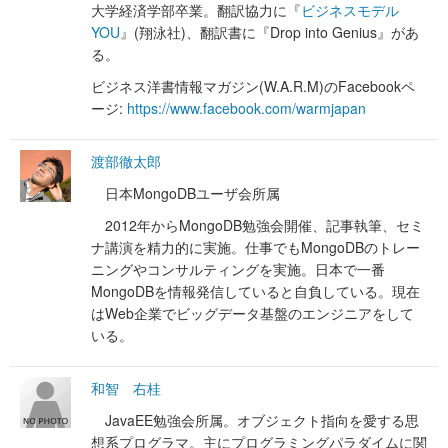
大学経済学部卒業。翻訳協力に『
ビジネスモデル
YOU
』(翔泳社)、翻訳書に『Drop into Genius』があ
る。
ビジネス洋書情報マガジン(W.A.R.M)のFacebookペ
ージ:
https://www.facebook.com/warmjapan
渡部徹太郎
日本MongoDBユーザ会所属
2012年からMongoDB勉強会開催、記事執筆、セミ
ナ講演を精力的に実施。仕事でもMongoDBのトレー
ニングやコンサルティングを実施。日本で一番
MongoDBを情報発信していると自負している。現在
はWeb企業でビッグデータ基盤のエンジニアをして
いる。
和智 右桂
JavaEE勉強会所属。オブジェクト指向を愛する思
想系プログラマ。主にプログラミングパラダイムに関