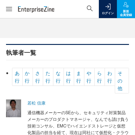
新規
ログイン
会員登録
執筆者一覧
あ
か
さ
た
な
は
ま
や
ら
わ
そ
行
行
行
行
行
行
行
行
行
行
の
他
若松 信康
通信機器メーカーのSEから、セキュリティ対策製品
メーカーのプロダクトマネージャ、なんでも請け負う
技術コンサル、EMCでハイエンドストレージと仮想
化製品の担当を経て、現在は同社にて仮想化・クラウ