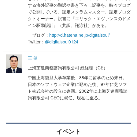
する海外記事の翻訳や書き下ろし記事を、時々ブログ
で公開している。認定スクラムマスター、認定プロダ
クトオーナー。訳書に『エリック・エヴァンスのドメ
イン駆動設計』（共訳、翔泳社）がある。
ブログ：
http://d.hatena.ne.jp/digitalsoul/
Twitter：
@digitalsoul0124
王 健
上海芝遠商務諮詢有限公司 総経理（CE）
中国上海復旦大学卒業後、88年に留学のため来日。
日本のソフトウェア企業に勤めた後、97年に芝ソフ
ト株式会社の設立に参画。2002年に上海芝遠商務諮
詢有限公司 CEOに就任、現在に至る。
イベント