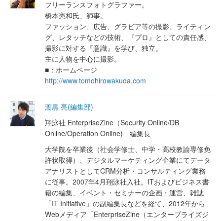
フリーランスフォトグラファー。
橋本憲和氏、師事。
ファッション、広告、グラビア等の撮影、ライティン
グ、レタッチなどの技術、『プロ』としての責任感、
撮影に対する『意識』を学び、独立。
主に人物を中心に撮影。
■：ホームページ
http://www.tomohirowakuda.com
渡黒 亮(編集部)
翔泳社 EnterpriseZine（Security Online/DB
Online/Operation Online) 編集長
大学院を卒業後（社会学修士、中学・高校教諭専修免
許状取得）、デジタルマーケティング企業にてデータ
アナリストとしてCRM分析・コンサルティング業務
に従事。2007年4月翔泳社入社。ITおよびビジネス書
籍の編集、イベント・セミナーの企画・運営、雑誌
「IT Initiative」の副編集長などを経て、2012年から
Webメディア「EnterpriseZine（エンタープライズジ