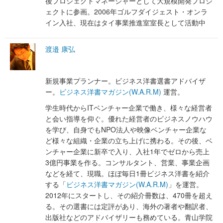
後プロジェクトマネージャーとして大規模開発プロジ
ェクトに参画。2006年ゴルフダイジェスト・オンラ
イン入社、現在はタイ事業推進室室長として活動中
渡邉 康弘
新規事業プランナー。ビジネス洋書選書アドバイザ
ー。
ビジネス洋書マガジン(W.A.R.M)
運営。
学生時代からITベンチャー企業で働き、様々な経営者
と会い指導を仰ぐ。優れた経営者のビジネスノウハウ
を学び、自身でもNPO法人や映像ベンチャー企業な
ど様々な組織・企業の立ち上げに携わる。その後、ベ
ンチャー企業に新卒で入り、入社1年でゼロから売上
3億円事業を作る。コンサルタント、営業、事業企画
などを経て、現職。ほぼ毎日1冊ビジネス洋書を紹介
する「
ビジネス洋書マガジン(W.A.R.M)
」を運営。
2012年にスタートし、その紹介冊数は、470冊を超え
る。その選書には定評があり、海外の著者や翻訳者、
出版社などのアドバイザリーも務めている。青山学院