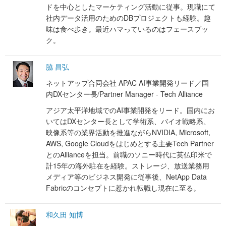
ドを中心としたマーケティング活動に従事。現職にて
社内データ活用のためのDBプロジェクトも経験。趣
味は食べ歩き。最近ハマっているのはフェースブッ
ク。
脇 昌弘
ネットアップ合同会社 APAC AI事業開発リード／国
内DXセンター長/Partner Manager - Tech Alliance
アジア太平洋地域でのAI事業開発をリード。国内にお
いてはDXセンター長として学術系、バイオ戦略系、
映像系等の業界活動を推進ながらNVIDIA, Microsoft,
AWS, Google Cloudをはじめとする主要Tech Partner
とのAllianceを担当。前職のソニー時代に英仏印米で
計15年の海外駐在を経験。ストレージ、放送業務用
メディア等のビジネス開発に従事後、NetApp Data
Fabricのコンセプトに惹かれ転職し現在に至る。
和久田 知博