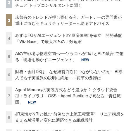
2
チュア トップコンサルタントに聞く
未曾有のトレンドが押し寄せる今、ガートナーの専門家が
3
重圧に悩むセキュリティリーダーへ送るアドバイス
みずほFGがAIエージェントの“量産体制”を確立 開発基盤
4
「Wiz Base」で最大70%の工数短縮
AIの主戦場は物理空間へ──ソラコムが“IoTとAIの融合”で創
5
る「現場を動かすエージェント」
NEW
財務・会計DXは、なぜ経営判断につながらないのか BI導
6
入でも予実差異の説明に終始……変革の要諦は
Agent Memoryの実装方式をどう選ぶか？ クラウド統合
7
型・ライブラリ・OSS・Agent Runtimeで異なる「責任範
囲」
NEW
JR東海がNRIと挑む“前例なき上流工程変革” リニア構想を
8
支えるAI活用と変化に適応できる組織設計