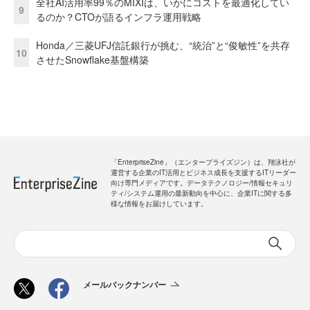
全社AI活用率99％のMIXIは、いかにコストを最適化してい
9
るのか？CTOが語るインフラ運用戦略
Honda／三菱UFJ信託銀行が挑む、“統治”と“俊敏性”を共存
10
させたSnowflake基盤構築
「EnterpriseZine」（エンタープライズジン）は、翔泳社が
運営する企業のIT活用とビジネス成長を支援するITリーダー
向け専門メディアです。データテクノロジー/情報セキュリ
ティ/システム運用の最新動向を中心に、企業ITに関する多
様な情報をお届けしています。
メールバックナンバー