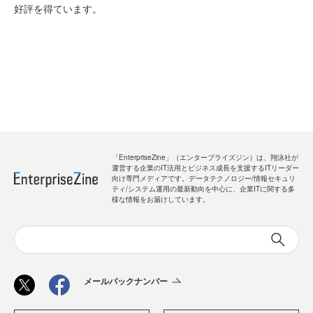
好評を得ています。
「EnterpriseZine」（エンタープライズジン）は、翔泳社が
運営する企業のIT活用とビジネス成長を支援するITリーダー
向け専門メディアです。データテクノロジー/情報セキュリ
ティ/システム運用の最新動向を中心に、企業ITに関する多
様な情報をお届けしています。
メールバックナンバー