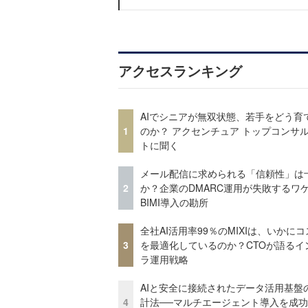
アクセスランキング
AIでシニアが無双状態、若手をどう育
1
のか？ アクセンチュア トップコンサ
トに聞く
メール配信に求められる「信頼性」は
2
か？企業のDMARC運用が失敗するワ
BIMI導入の勘所
全社AI活用率99％のMIXIは、いかに
3
を最適化しているのか？CTOが語るイ
ラ運用戦略
AIと安全に接続されたデータ活用基盤
4
計法──マルチエージェント導入を成