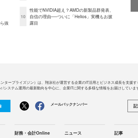
性能でNVIDIA超え？AMDの新製品群発表、
10
自信の理由──ついに「Helios」実機もお披
から抜
露目
Zine」（エンタープライズジン）は、翔泳社が運営する企業のIT活用とビジネス成長を支
ィ/システム運用の最新動向を中心に、企業ITに関する多様な情報をお届けしていま
メールバックナンバー
記
録
財務・会計Online
ニュース
記事