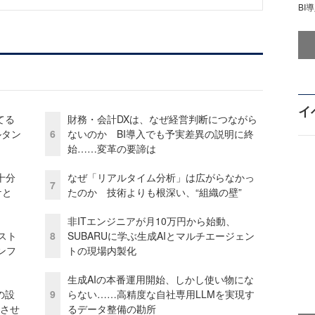
BI
イ
てる
財務・会計DXは、なぜ経営判断につながら
ルタン
6
ないのか BI導入でも予実差異の説明に終
始……変革の要諦は
十分
なぜ「リアルタイム分析」は広がらなかっ
7
ケと
たのか 技術よりも根深い、“組織の壁”
非ITエンジニアが月10万円から始動、
コスト
8
SUBARUに学ぶ生成AIとマルチエージェン
ンフ
トの現場内製化
生成AIの本番運用開始、しかし使い物にな
の設
9
らない……高精度な自社専用LLMを実現す
功させ
るデータ整備の勘所