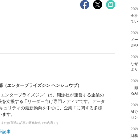
2026
全社
てい
2026
メー
DM
2026
なぜ
より
2026
ne編集部（エンタープライズジン ヘンシュウブ）
「顧
るA
Zine」（エンタープライズジン）は、翔泳社が運営する企業の
長を支援するITリーダー向け専門メディアです。データ
2026
キュリティの最新動向を中心に、企業ITに関する多様
AI
います。
セン
、または直近の記事の寄稿時点での内容です
2026
筆記事
財