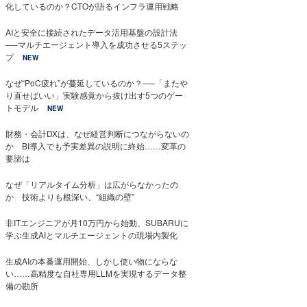
化しているのか？CTOが語るインフラ運用戦略
AIと安全に接続されたデータ活用基盤の設計法
──マルチエージェント導入を成功させる5ステッ
プ
NEW
なぜ“PoC疲れ”が蔓延しているのか？──「またや
り直せばいい」実験感覚から抜け出す5つのゲー
トモデル
NEW
財務・会計DXは、なぜ経営判断につながらないの
か BI導入でも予実差異の説明に終始……変革の
要諦は
なぜ「リアルタイム分析」は広がらなかったの
か 技術よりも根深い、“組織の壁”
非ITエンジニアが月10万円から始動、SUBARUに
学ぶ生成AIとマルチエージェントの現場内製化
生成AIの本番運用開始、しかし使い物にならな
い……高精度な自社専用LLMを実現するデータ整
備の勘所