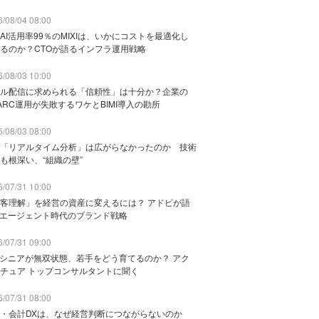
/08/04 08:00
AI活用率99％のMIXIは、いかにコストを最適化し
るのか？CTOが語るインフラ運用戦略
/08/03 10:00
ル配信に求められる「信頼性」は十分か？企業の
ARC運用が失敗するワケとBIMI導入の勘所
/08/03 08:00
「リアルタイム分析」は広がらなかったのか 技術
も根深い、“組織の壁”
/07/31 10:00
客理解」を経営の資産に変えるには？ アドビが語
Iエージェント時代のブランド戦略
/07/31 09:00
でシニアが無双状態、若手をどう育てるのか？ アク
チュア トップコンサルタントに聞く
/07/31 08:00
務・会計DXは、なぜ経営判断につながらないのか