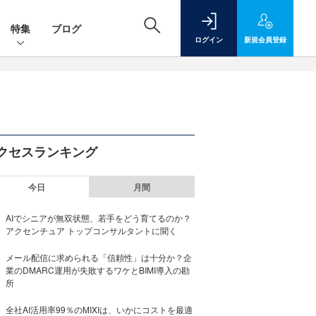
特集
ブログ
ログイン
新規
会員登録
クセスランキング
今日
月間
AIでシニアが無双状態、若手をどう育てるのか？
アクセンチュア トップコンサルタントに聞く
メール配信に求められる「信頼性」は十分か？企
業のDMARC運用が失敗するワケとBIMI導入の勘
所
全社AI活用率99％のMIXIは、いかにコストを最適