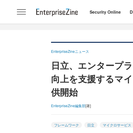
Security Online
D
EnterpriseZineニュース
日立、エンタープ
向上を支援するマイ
供開始
EnterpriseZine編集部
[著]
フレームワーク
日立
マイクロサービス