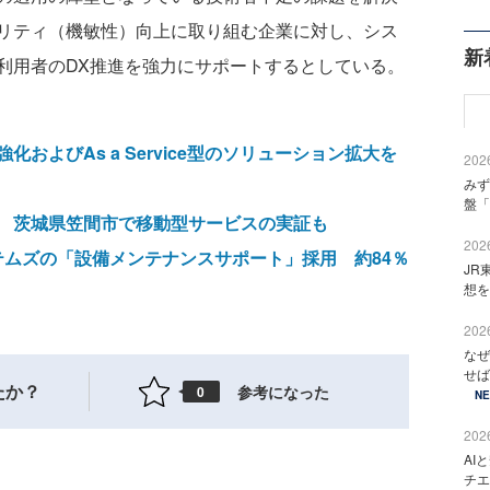
リティ（機敏性）向上に取り組む企業に対し、シス
新
利用者のDX推進を強力にサポートするとしている。
およびAs a Service型のソリューション拡大を
2026
みず
盤「
 茨城県笠間市で移動型サービスの実証も
2026
ステムズの「設備メンテナンスサポート」採用 約84％
JR
想を
2026
なぜ
せば
たか？
参考になった
0
N
2026
AI
チエ