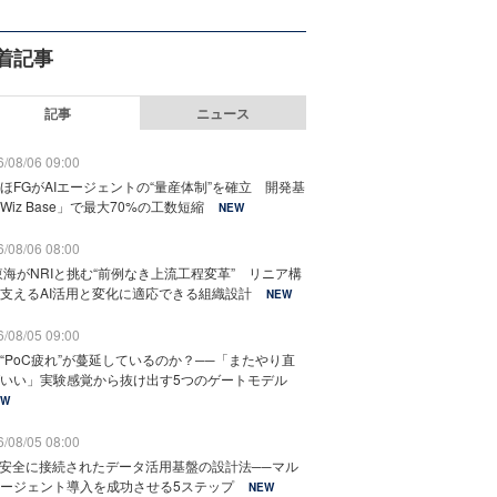
着記事
記事
ニュース
/08/06 09:00
ほFGがAIエージェントの“量産体制”を確立 開発基
Wiz Base」で最大70%の工数短縮
NEW
/08/06 08:00
東海がNRIと挑む“前例なき上流工程変革” リニア構
支えるAI活用と変化に適応できる組織設計
NEW
/08/05 09:00
“PoC疲れ”が蔓延しているのか？──「またやり直
いい」実験感覚から抜け出す5つのゲートモデル
EW
/08/05 08:00
と安全に接続されたデータ活用基盤の設計法──マル
ージェント導入を成功させる5ステップ
NEW