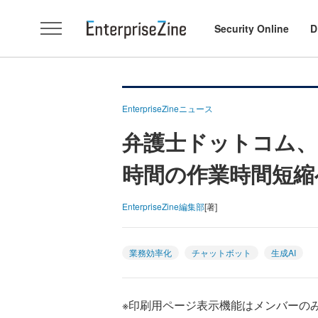
Security Online
D
EnterpriseZineニュース
弁護士ドットコム、
時間の作業時間短縮
EnterpriseZine編集部
[著]
業務効率化
チャットボット
生成AI
※印刷用ページ表示機能はメンバーの