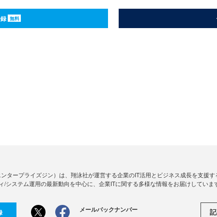
登録
無料
Zine」（エンタープライズジン）は、翔泳社が運営する企業のIT活用とビジネス成長を支
ィ/システム運用の最新動向を中心に、企業ITに関する多様な情報をお届けしていま
メールバックナンバー
記
録