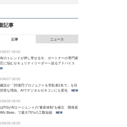
着記事
記事
ニュース
/08/07 09:00
有のトレンドが押し寄せる今、ガートナーの専門家
圧に悩むセキュリティリーダーへ送るアドバイス
EW
/08/07 08:00
建設が「20億円プロジェクトを常駐者2名で」を目
切実な理由、AIでデジタルゼネコンにも変化
NEW
/08/06 09:00
ほFGがAIエージェントの“量産体制”を確立 開発基
Wiz Base」で最大70%の工数短縮
NEW
/08/06 08:00