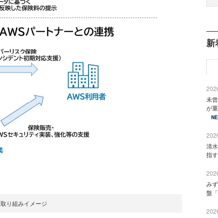
新
2026
未曾
が重
N
2026
清水
指す
2026
みず
盤「
取り組みイメージ
2026