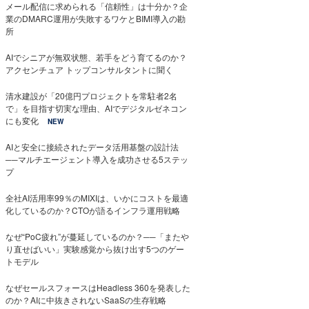
メール配信に求められる「信頼性」は十分か？企
業のDMARC運用が失敗するワケとBIMI導入の勘
所
AIでシニアが無双状態、若手をどう育てるのか？
アクセンチュア トップコンサルタントに聞く
清水建設が「20億円プロジェクトを常駐者2名
で」を目指す切実な理由、AIでデジタルゼネコン
にも変化
NEW
AIと安全に接続されたデータ活用基盤の設計法
──マルチエージェント導入を成功させる5ステッ
プ
全社AI活用率99％のMIXIは、いかにコストを最適
化しているのか？CTOが語るインフラ運用戦略
なぜ“PoC疲れ”が蔓延しているのか？──「またや
り直せばいい」実験感覚から抜け出す5つのゲー
トモデル
なぜセールスフォースはHeadless 360を発表した
のか？AIに中抜きされないSaaSの生存戦略