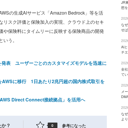
JR
想を
生成AIサービス「Amazon Bedrock」等を活
2026
なリスク評価と保険加入の実現、クラウド上のセキ
なぜ
せば
価や保険料にタイムリーに反映する保険商品の開発
という。
2026
AI
チエ
の新機能を発表 ユーザーごとのカスタマイズモデルを迅速に
2026
全社
てい
をAWSに移行 1日あたり2兆円超の国内株式取引を
2026
メー
DM
S Direct Connect接続拠点」を活用へ
2026
なぜ
より
たか？
参考になった
0