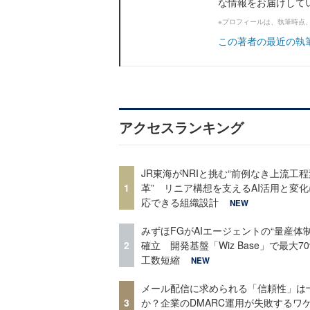
な情報をお届けして
※プロフィールは、執筆時点
この著者の最近の執
アクセスランキング
JR東海がNRIと挑む“前例なき上流工程
1
革” リニア構想を支えるAI活用と変
応できる組織設計
NEW
みずほFGがAIエージェントの“量産体制
2
確立 開発基盤「Wiz Base」で最大7
工数短縮
NEW
メール配信に求められる「信頼性」は
3
か？企業のDMARC運用が失敗するワ