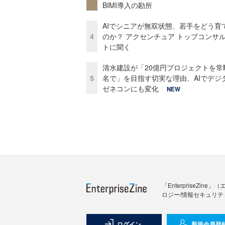
BIMI導入の勘所
AIでシニアが無双状態、若手をどう育
4
のか？ アクセンチュア トップコンサ
トに聞く
清水建設が「20億円プロジェクトを常
5
名で」を目指す切実な理由、AIでデジ
ゼネコンにも変化
NEW
「Enterprise
ロジー/情報セキュリテ
ログイン
新規会員登