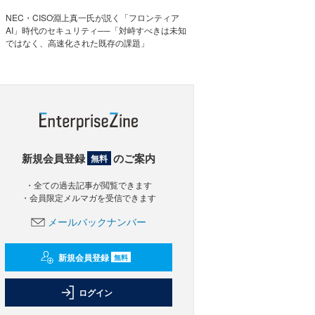
NEC・CISO淵上真一氏が説く「フロンティア
AI」時代のセキュリティ──「対峙すべきは未知
ではなく、高速化された既存の課題」
新規会員登録
のご案内
無料
・全ての過去記事が閲覧できます
・会員限定メルマガを受信できます
メールバックナンバー
新規会員登録
無料
ログイン