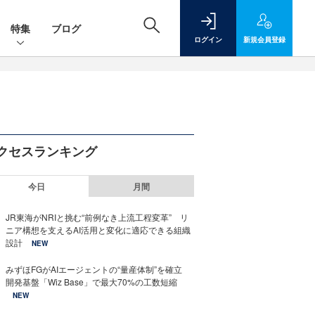
特集
ブログ
ログイン
新規
会員登録
クセスランキング
今日
月間
JR東海がNRIと挑む“前例なき上流工程変革” リ
ニア構想を支えるAI活用と変化に適応できる組織
設計
NEW
みずほFGがAIエージェントの“量産体制”を確立
開発基盤「Wiz Base」で最大70%の工数短縮
NEW