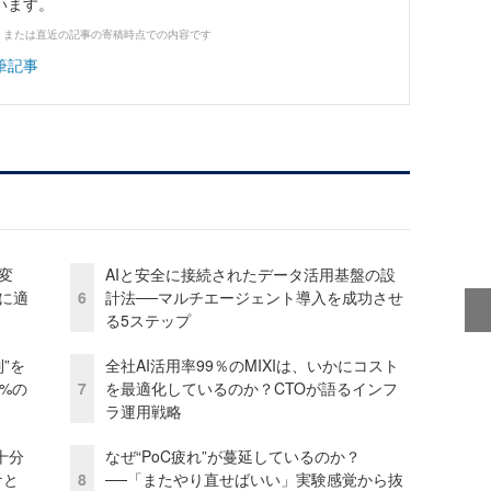
います。
、または直近の記事の寄稿時点での内容です
筆記事
変
AIと安全に接続されたデータ活用基盤の設
化に適
6
計法──マルチエージェント導入を成功させ
る5ステップ
”を
全社AI活用率99％のMIXIは、いかにコスト
0%の
7
を最適化しているのか？CTOが語るインフ
ラ運用戦略
十分
なぜ“PoC疲れ”が蔓延しているのか？
ケと
8
──「またやり直せばいい」実験感覚から抜