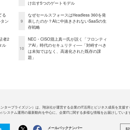
け出す5つのゲートモデル
てる
なぜセールスフォースはHeadless 360を発
ルタン
9
表したのか？AIに中抜きされないSaaSの生
存戦略
駐者2
NEC・CISO淵上真一氏が説く「フロンティ
タル
アAI」時代のセキュリティ──「対峙すべき
10
は未知ではなく、高速化された既存の課
題」
Zine」（エンタープライズジン）は、翔泳社が運営する企業のIT活用とビジネス成長を支
ィ/システム運用の最新動向を中心に、企業ITに関する多様な情報をお届けしていま
メールバックナンバー
記
録