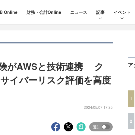
B Online
財務・会計Online
ニュース
記事
イベント
険がAWSと技術連携 ク
ア
サイバーリスク評価を高度
1
2024/05/07 17:35
2
通知