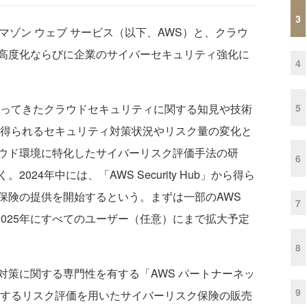
3
ゾン ウェブ サービス（以下、AWS）と、クラウ
高度化ならびに企業のサイバーセキュリティ強化に
4
5
ってきたクラウドセキュリティに関する知見や技術
ら得られるセキュリティ対策状況やリスク量の変化と
ウド環境に特化したサイバーリスク評価手法の研
6
24年中には、「AWS Security Hub」から得ら
保険の提供を開始するという。まずは一部のAWS
7
供し、2025年にすべてのユーザー（任意）にまで拡大予定
8
策に関する専門性を有する「AWS パートナーネッ
9
対するリスク評価を用いたサイバーリスク保険の販売