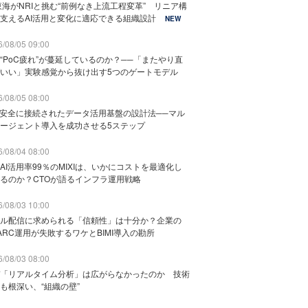
東海がNRIと挑む“前例なき上流工程変革” リニア構
支えるAI活用と変化に適応できる組織設計
NEW
/08/05 09:00
“PoC疲れ”が蔓延しているのか？──「またやり直
いい」実験感覚から抜け出す5つのゲートモデル
/08/05 08:00
と安全に接続されたデータ活用基盤の設計法──マル
ージェント導入を成功させる5ステップ
/08/04 08:00
AI活用率99％のMIXIは、いかにコストを最適化し
るのか？CTOが語るインフラ運用戦略
/08/03 10:00
ル配信に求められる「信頼性」は十分か？企業の
ARC運用が失敗するワケとBIMI導入の勘所
/08/03 08:00
「リアルタイム分析」は広がらなかったのか 技術
も根深い、“組織の壁”