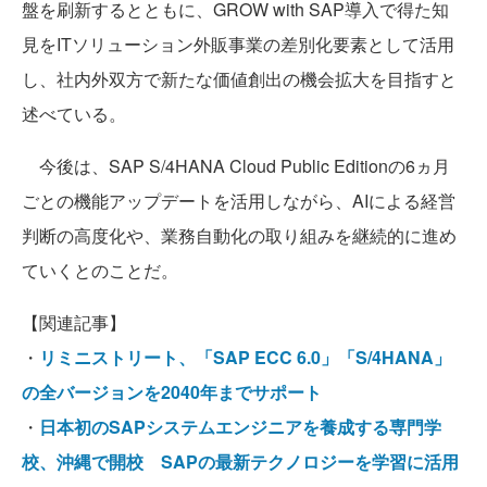
盤を刷新するとともに、GROW with SAP導入で得た知
見をITソリューション外販事業の差別化要素として活用
し、社内外双方で新たな価値創出の機会拡大を目指すと
述べている。
今後は、SAP S/4HANA Cloud Public Editionの6ヵ月
ごとの機能アップデートを活用しながら、AIによる経営
判断の高度化や、業務自動化の取り組みを継続的に進め
ていくとのことだ。
【関連記事】
・
リミニストリート、「SAP ECC 6.0」「S/4HANA」
の全バージョンを2040年までサポート
・
日本初のSAPシステムエンジニアを養成する専門学
校、沖縄で開校 SAPの最新テクノロジーを学習に活用