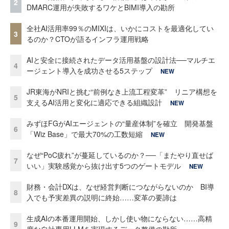
2
DMARC運用が失敗するワケとBIMI導入の勘所
全社AI活用率99％のMIXIは、いかにコストを最適化してい
3
るのか？CTOが語るインフラ運用戦略
AIと安全に接続されたデータ活用基盤の設計法──マルチエ
4
ージェント導入を成功させる5ステップ
NEW
JR東海がNRIと挑む“前例なき上流工程変革” リニア構想を
5
支えるAI活用と変化に適応できる組織設計
NEW
みずほFGがAIエージェントの“量産体制”を確立 開発基盤
6
「Wiz Base」で最大70%の工数短縮
NEW
なぜ“PoC疲れ”が蔓延しているのか？──「またやり直せば
7
いい」実験感覚から抜け出す5つのゲートモデル
NEW
財務・会計DXは、なぜ経営判断につながらないのか BI導
8
入でも予実差異の説明に終始……変革の要諦は
生成AIの本番運用開始、しかし使い物にならない……高精
9