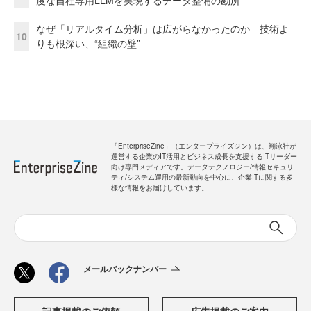
度な自社専用LLMを実現するデータ整備の勘所
なぜ「リアルタイム分析」は広がらなかったのか 技術よ
10
りも根深い、“組織の壁”
「EnterpriseZine」（エンタープライズジン）は、翔泳社が
運営する企業のIT活用とビジネス成長を支援するITリーダー
向け専門メディアです。データテクノロジー/情報セキュリ
ティ/システム運用の最新動向を中心に、企業ITに関する多
様な情報をお届けしています。
メールバックナンバー
記事掲載のご依頼
広告掲載のご案内