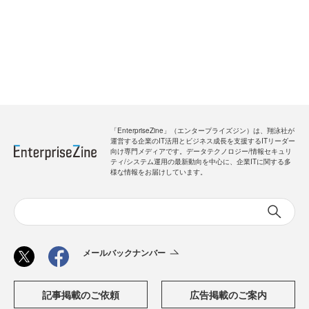
「EnterpriseZine」（エンタープライズジン）は、翔泳社が
運営する企業のIT活用とビジネス成長を支援するITリーダー
向け専門メディアです。データテクノロジー/情報セキュリ
ティ/システム運用の最新動向を中心に、企業ITに関する多
様な情報をお届けしています。
メールバックナンバー
記事掲載のご依頼
広告掲載のご案内