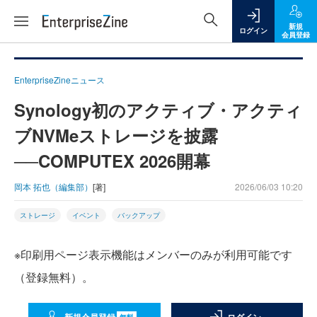
新規
ログイン
会員登録
EnterpriseZineニュース
Synology初のアクティブ・アクティ
ブNVMeストレージを披露
──COMPUTEX 2026開幕
岡本 拓也（編集部）
[著]
2026/06/03 10:20
ストレージ
イベント
バックアップ
※印刷用ページ表示機能はメンバーのみが利用可能です
（登録無料）。
無料