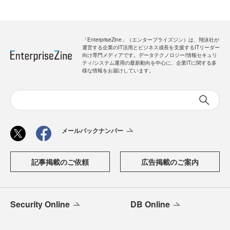
「EnterpriseZine」（エンタープライズジン）は、翔泳社が
運営する企業のIT活用とビジネス成長を支援するITリーダー
向け専門メディアです。データテクノロジー/情報セキュリ
ティ/システム運用の最新動向を中心に、企業ITに関する多
様な情報をお届けしています。
メールバックナンバー
記事掲載のご依頼
広告掲載のご案内
Security Online
DB Online