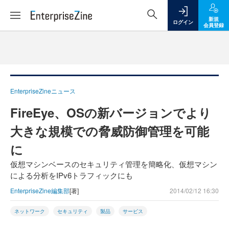
新規
ログイン
会員登録
EnterpriseZineニュース
FireEye、OSの新バージョンでより
大きな規模での脅威防御管理を可能
に
仮想マシンベースのセキュリティ管理を簡略化、仮想マシン
による分析をIPv6トラフィックにも
EnterpriseZine編集部
[著]
2014/02/12 16:30
ネットワーク
セキュリティ
製品
サービス