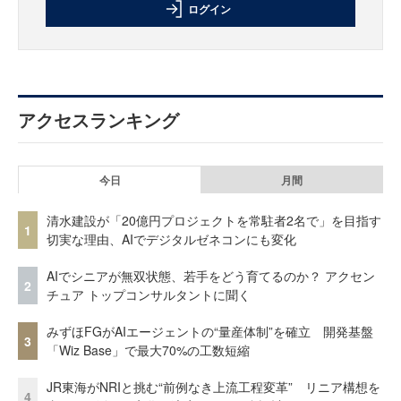
ログイン
アクセスランキング
今日
月間
清水建設が「20億円プロジェクトを常駐者2名で」を目指す
1
切実な理由、AIでデジタルゼネコンにも変化
AIでシニアが無双状態、若手をどう育てるのか？ アクセン
2
チュア トップコンサルタントに聞く
みずほFGがAIエージェントの“量産体制”を確立 開発基盤
3
「Wiz Base」で最大70%の工数短縮
JR東海がNRIと挑む“前例なき上流工程変革” リニア構想を
4