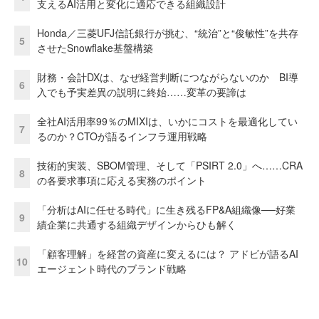
支えるAI活用と変化に適応できる組織設計
Honda／三菱UFJ信託銀行が挑む、“統治”と“俊敏性”を共存
5
させたSnowflake基盤構築
財務・会計DXは、なぜ経営判断につながらないのか BI導
6
入でも予実差異の説明に終始……変革の要諦は
全社AI活用率99％のMIXIは、いかにコストを最適化してい
7
るのか？CTOが語るインフラ運用戦略
技術的実装、SBOM管理、そして「PSIRT 2.0」へ……CRA
8
の各要求事項に応える実務のポイント
「分析はAIに任せる時代」に生き残るFP&A組織像──好業
9
績企業に共通する組織デザインからひも解く
「顧客理解」を経営の資産に変えるには？ アドビが語るAI
10
エージェント時代のブランド戦略