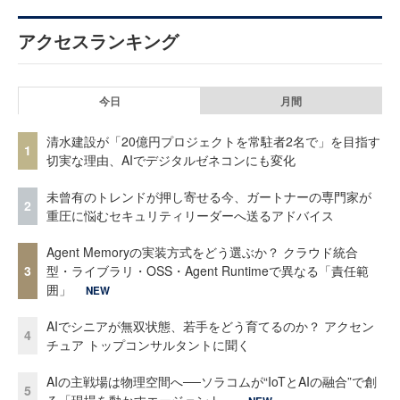
アクセスランキング
今日
月間
清水建設が「20億円プロジェクトを常駐者2名で」を目指す
1
切実な理由、AIでデジタルゼネコンにも変化
未曾有のトレンドが押し寄せる今、ガートナーの専門家が
2
重圧に悩むセキュリティリーダーへ送るアドバイス
Agent Memoryの実装方式をどう選ぶか？ クラウド統合
3
型・ライブラリ・OSS・Agent Runtimeで異なる「責任範
囲」
NEW
AIでシニアが無双状態、若手をどう育てるのか？ アクセン
4
チュア トップコンサルタントに聞く
AIの主戦場は物理空間へ──ソラコムが“IoTとAIの融合”で創
5
る「現場を動かすエージェント」