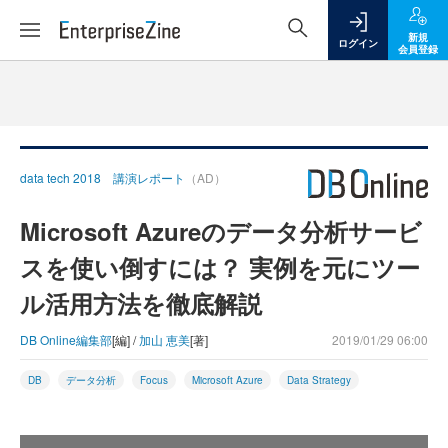
新規
ログイン
会員登録
data tech 2018 講演レポート
（AD）
Microsoft Azureのデータ分析サービ
スを使い倒すには？ 実例を元にツー
ル活用方法を徹底解説
DB Online編集部
[編] /
加山 恵美
[著]
2019/01/29 06:00
DB
データ分析
Focus
Microsoft Azure
Data Strategy