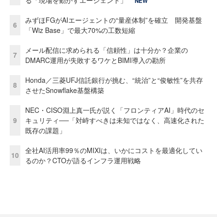
NEW
みずほFGがAIエージェントの“量産体制”を確立 開発基盤
6
「Wiz Base」で最大70%の工数短縮
メール配信に求められる「信頼性」は十分か？企業の
7
DMARC運用が失敗するワケとBIMI導入の勘所
Honda／三菱UFJ信託銀行が挑む、“統治”と“俊敏性”を共存
8
させたSnowflake基盤構築
NEC・CISO淵上真一氏が説く「フロンティアAI」時代のセ
9
キュリティ──「対峙すべきは未知ではなく、高速化された
既存の課題」
全社AI活用率99％のMIXIは、いかにコストを最適化してい
10
るのか？CTOが語るインフラ運用戦略