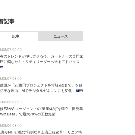
着記事
記事
ニュース
/08/07 09:00
有のトレンドが押し寄せる今、ガートナーの専門家
圧に悩むセキュリティリーダーへ送るアドバイス
EW
/08/07 08:00
建設が「20億円プロジェクトを常駐者2名で」を目
切実な理由、AIでデジタルゼネコンにも変化
NEW
/08/06 09:00
ほFGがAIエージェントの“量産体制”を確立 開発基
Wiz Base」で最大70%の工数短縮
/08/06 08:00
東海がNRIと挑む“前例なき上流工程変革” リニア構