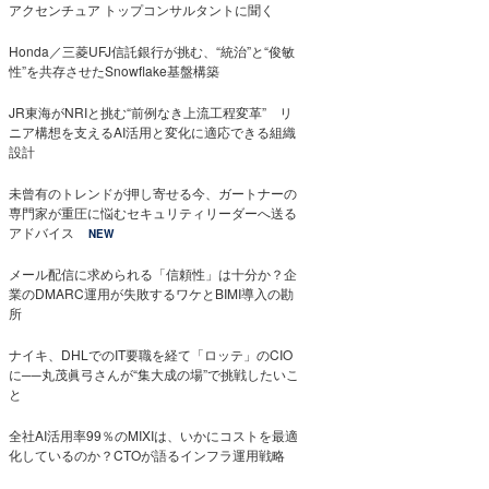
アクセンチュア トップコンサルタントに聞く
Honda／三菱UFJ信託銀行が挑む、“統治”と“俊敏
性”を共存させたSnowflake基盤構築
JR東海がNRIと挑む“前例なき上流工程変革” リ
ニア構想を支えるAI活用と変化に適応できる組織
設計
未曾有のトレンドが押し寄せる今、ガートナーの
専門家が重圧に悩むセキュリティリーダーへ送る
アドバイス
NEW
メール配信に求められる「信頼性」は十分か？企
業のDMARC運用が失敗するワケとBIMI導入の勘
所
ナイキ、DHLでのIT要職を経て「ロッテ」のCIO
に──丸茂眞弓さんが“集大成の場”で挑戦したいこ
と
全社AI活用率99％のMIXIは、いかにコストを最適
化しているのか？CTOが語るインフラ運用戦略