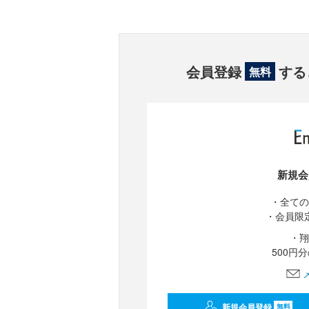
会員登録
する
無料
新規会
・全ての
・会員限
・翔
500円
新規会員登録
無料