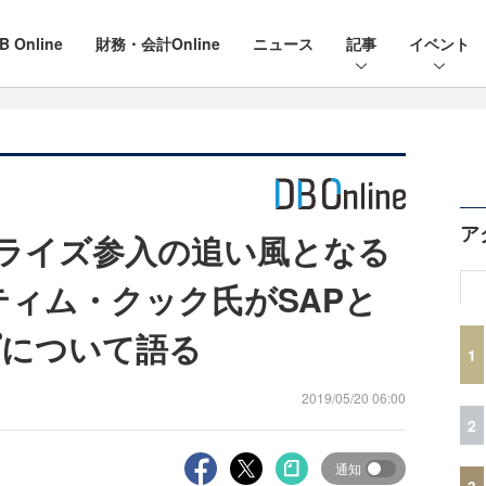
B Online
財務・会計Online
ニュース
記事
イベント
ア
ープライズ参入の追い風となる
O ティム・クック氏がSAPと
プについて語る
1
2019/05/20 06:00
2
通知
3