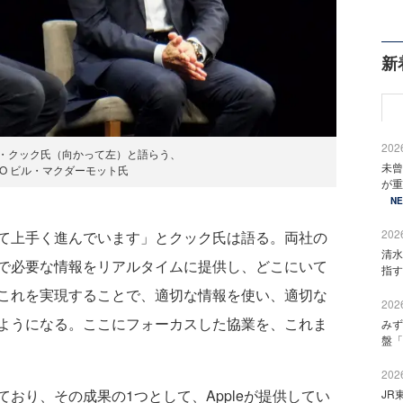
新
2026
ティム・クック氏（向かって左）と語らう、
未曾
CEO ビル・マクダーモット氏
が重
N
2026
て上手く進んでいます」とクック氏は語る。両社の
清水
で必要な情報をリアルタイムに提供し、どこにいて
指す
これを実現することで、適切な情報を使い、適切な
2026
ようになる。ここにフォーカスした協業を、これま
みず
盤「
2026
り、その成果の1つとして、Appleが提供してい
JR