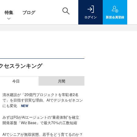
特集
ブログ
ログイン
新規
会員登録
クセスランキング
今日
月間
清水建設が「20億円プロジェクトを常駐者2名
で」を目指す切実な理由、AIでデジタルゼネコン
にも変化
NEW
みずほFGがAIエージェントの“量産体制”を確立
開発基盤「Wiz Base」で最大70%の工数短縮
AIでシニアが無双状態、若手をどう育てるのか？