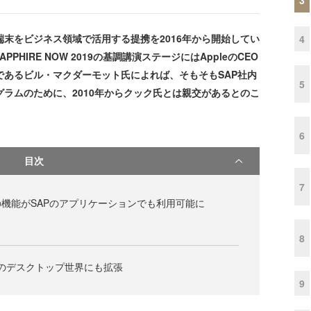
のiOS端末をビジネス領域で活用する提携を2016年から開始してい
4
HIRE NOW 2019の基調講演ステージにはAppleのCEO
Oであるビル・マクダーモット氏によれば、そもそもSAP社内
5
グラムのために、2010年からクック氏とは親交があるとのこ
6
目次
7
Rの機能がSAPのアプリケーションでも利用可能に
8
acのデスクトップ世界にも拡張
9