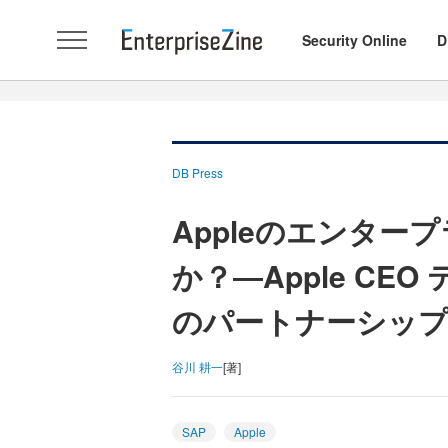
Security Online
D
DB Press
Appleのエンタ
か？―Apple CE
のパートナーシッ
谷川 耕一
[著]
SAP
Apple