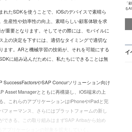
「顧
るA
まれたSDKを使うことで、iOSのデバイスで素晴ら
。生産性や効率性の向上、素晴らしい顧客体験を求
術が重要となります。そしてその際には、モバイルに
ス上の決定を下すには、適切なタイミングで適切な
ります。ARと機械学習の技術が、それを可能にする
イ
SDKに組み込んだために、私たちにできることは無
uccessFactorsやSAP Concurソリューション向け
sset Managerとともに再構築し、iOS端末の上
これらのアプリケーションはiPhoneやiPadと完
パフォーマンス、さらにはプラットフォームの新し
きる。この取り組みはまずSAP Aribaから始め
するアプリケーションの対象を拡大していく。