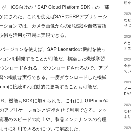
想を
OS向けの「SAP Cloud Platform SDK」の一部
2026
にされた。これを使えばSAPのERPアプリケーシ
なぜ
ーションでは、カメラ画像からの顔認識や自然言語
せば
技術を活用が容易に実現できる。
2026
AI
チエ
Kの次期バージョンを使えば、SAP Leonardoの機能を使っ
ーションを開発することが可能だ。構築した機械学習
2026
全社
dにダウンロードされる。ダウンロードされるので、アプ
てい
習の機能は実行できる。一度ダウンロードした機械
2026
latformに接続すれば動的に更新することも可能だ。
メー
DM
」機能もSDKに加えられる。これによりiPhoneや
2026
APのアプリケーションと連携させて利用できる。クッ
なぜ
より
管理のスピードの向上や、製品メンテナンスの合理
2026
ように利用できるかについて解説した。