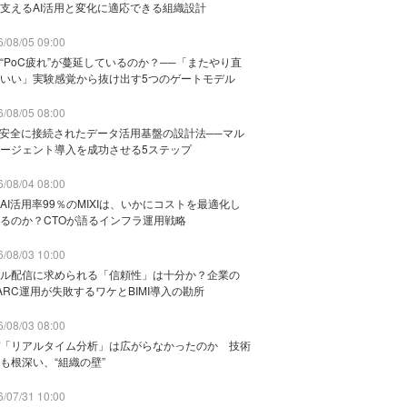
支えるAI活用と変化に適応できる組織設計
/08/05 09:00
“PoC疲れ”が蔓延しているのか？──「またやり直
いい」実験感覚から抜け出す5つのゲートモデル
/08/05 08:00
と安全に接続されたデータ活用基盤の設計法──マル
ージェント導入を成功させる5ステップ
/08/04 08:00
AI活用率99％のMIXIは、いかにコストを最適化し
るのか？CTOが語るインフラ運用戦略
/08/03 10:00
ル配信に求められる「信頼性」は十分か？企業の
ARC運用が失敗するワケとBIMI導入の勘所
/08/03 08:00
「リアルタイム分析」は広がらなかったのか 技術
も根深い、“組織の壁”
/07/31 10:00