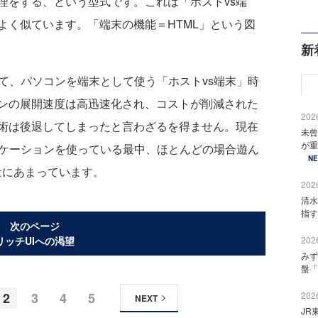
理をする、という型式です。これは「ホストvs端
よく似ています。「端末の機能＝HTML」という図
新
て、パソコンを端末として使う「ホストvs端末」時
ンの展開速度は高迅速化され、コストが削減された
2026
術は後退してしまったと言わざるを得ません。現在
未曾
が重
リケーションを使っている最中、ほとんどの場合遊ん
N
量にあまっています。
2026
清水
指す
次のページ
リッチUIへの渇望
2026
みず
盤「
2
3
4
5
2026
NEXT
JR