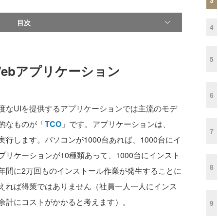
目次
4
5
ebアプリケーション
6
なUIを提供するアプリケーションでは主流のモデ
的なものが「
TCO
」です。アプリケーションは、
7
行します。パソコンが1000台あれば、1000台にイ
リケーションが10種類あって、1000台にインスト
8
年間に2万回ものインストール作業が発生することに
えれば得策ではありません（社員一人一人にインス
余計にコストがかかると考えます）。
9