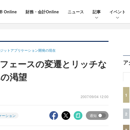
B Online
財務・会計Online
ニュース
記事
イベント
ジットアプリケーション開発の現在
フェースの変遷とリッチな
ア
への渇望
1
2007/09/04 12:00
2
ケーション
通知
3