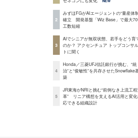
ゼネコンにも変化
NEW
みずほFGがAIエージェントの“量産体制
2
確立 開発基盤「Wiz Base」で最大7
工数短縮
AIでシニアが無双状態、若手をどう育
3
のか？ アクセンチュア トップコンサ
トに聞く
Honda／三菱UFJ信託銀行が挑む、“統
4
治”と“俊敏性”を共存させたSnowflak
築
JR東海がNRIと挑む“前例なき上流工程
5
革” リニア構想を支えるAI活用と変
応できる組織設計