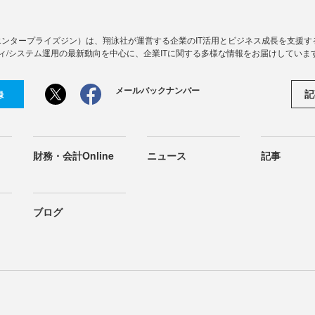
Zine」（エンタープライズジン）は、翔泳社が運営する企業のIT活用とビジネス成長を支
ィ/システム運用の最新動向を中心に、企業ITに関する多様な情報をお届けしていま
メールバックナンバー
記
録
財務・会計Online
ニュース
記事
ブログ