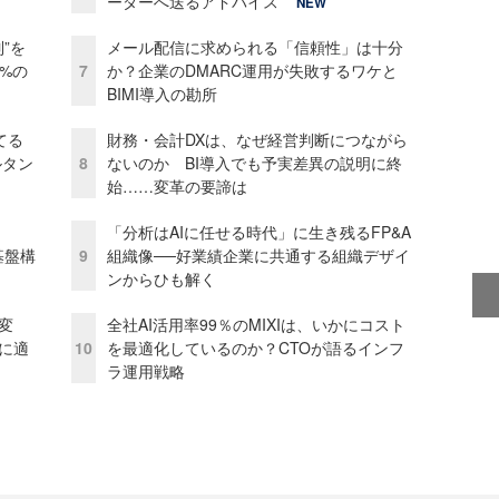
ーダーへ送るアドバイス
NEW
”を
メール配信に求められる「信頼性」は十分
0%の
7
か？企業のDMARC運用が失敗するワケと
BIMI導入の勘所
てる
財務・会計DXは、なぜ経営判断につながら
ルタン
8
ないのか BI導入でも予実差異の説明に終
始……変革の要諦は
「分析はAIに任せる時代」に生き残るFP&A
e基盤構
9
組織像──好業績企業に共通する組織デザイ
ンからひも解く
変
全社AI活用率99％のMIXIは、いかにコスト
化に適
10
を最適化しているのか？CTOが語るインフ
ラ運用戦略