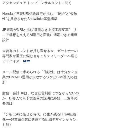
アクセンチュア トップコンサルタントに聞く
Honda／三菱UFJ信託銀行が挑む、“統治”と“俊敏
性”を共存させたSnowflake基盤構築
JR東海がNRIと挑む“前例なき上流工程変革” リ
ニア構想を支えるAI活用と変化に適応できる組織
設計
未曾有のトレンドが押し寄せる今、ガートナーの
専門家が重圧に悩むセキュリティリーダーへ送る
アドバイス
NEW
メール配信に求められる「信頼性」は十分か？企
業のDMARC運用が失敗するワケとBIMI導入の勘
所
財務・会計DXは、なぜ経営判断につながらないの
か BI導入でも予実差異の説明に終始……変革の
要諦は
「分析はAIに任せる時代」に生き残るFP&A組織
像──好業績企業に共通する組織デザインからひ
も解く