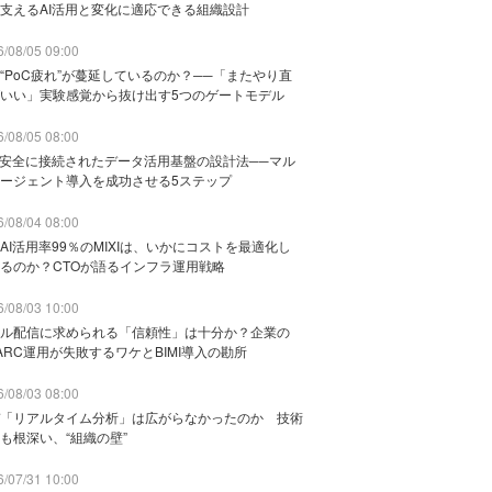
支えるAI活用と変化に適応できる組織設計
/08/05 09:00
“PoC疲れ”が蔓延しているのか？──「またやり直
いい」実験感覚から抜け出す5つのゲートモデル
/08/05 08:00
と安全に接続されたデータ活用基盤の設計法──マル
ージェント導入を成功させる5ステップ
/08/04 08:00
AI活用率99％のMIXIは、いかにコストを最適化し
るのか？CTOが語るインフラ運用戦略
/08/03 10:00
ル配信に求められる「信頼性」は十分か？企業の
ARC運用が失敗するワケとBIMI導入の勘所
/08/03 08:00
「リアルタイム分析」は広がらなかったのか 技術
も根深い、“組織の壁”
/07/31 10:00