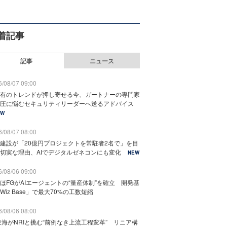
着記事
記事
ニュース
/08/07 09:00
有のトレンドが押し寄せる今、ガートナーの専門家
圧に悩むセキュリティリーダーへ送るアドバイス
EW
/08/07 08:00
建設が「20億円プロジェクトを常駐者2名で」を目
切実な理由、AIでデジタルゼネコンにも変化
NEW
/08/06 09:00
ほFGがAIエージェントの“量産体制”を確立 開発基
Wiz Base」で最大70%の工数短縮
/08/06 08:00
東海がNRIと挑む“前例なき上流工程変革” リニア構