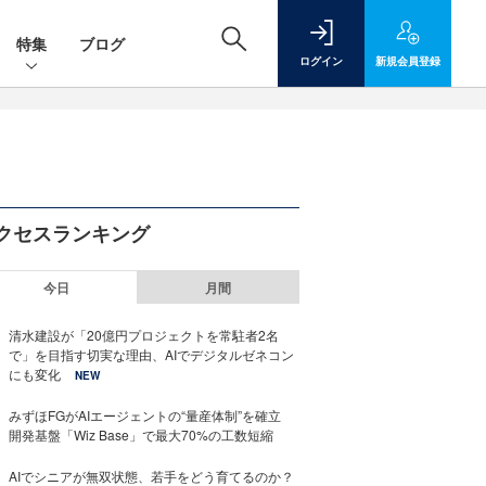
特集
ブログ
ログイン
新規
会員登録
クセスランキング
今日
月間
清水建設が「20億円プロジェクトを常駐者2名
で」を目指す切実な理由、AIでデジタルゼネコン
にも変化
NEW
みずほFGがAIエージェントの“量産体制”を確立
開発基盤「Wiz Base」で最大70%の工数短縮
AIでシニアが無双状態、若手をどう育てるのか？