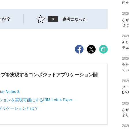
想を
2026
たか？
参考になった
0
なぜ
せば
2026
AI
チエ
2026
全社
てい
ップを実現するコンポジットアプリケーション開
2026
メー
Notes 8
DM
ンを実現可能にするIBM Lotus Expe...
2026
プリケーションとは？
なぜ
より
2026