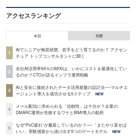
アクセスランキング
今日
月間
AIでシニアが無双状態、若手をどう育てるのか？ アクセン
1
チュア トップコンサルタントに聞く
全社AI活用率99％のMIXIは、いかにコストを最適化してい
2
るのか？CTOが語るインフラ運用戦略
AIと安全に接続されたデータ活用基盤の設計法──マルチエ
3
ージェント導入を成功させる5ステップ
NEW
メール配信に求められる「信頼性」は十分か？企業の
4
DMARC運用が失敗するワケとBIMI導入の勘所
なぜ“PoC疲れ”が蔓延しているのか？──「またやり直せば
5
いい」実験感覚から抜け出す5つのゲートモデル
NEW