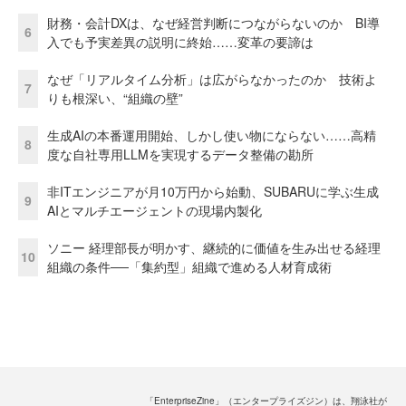
財務・会計DXは、なぜ経営判断につながらないのか BI導
6
入でも予実差異の説明に終始……変革の要諦は
なぜ「リアルタイム分析」は広がらなかったのか 技術よ
7
りも根深い、“組織の壁”
生成AIの本番運用開始、しかし使い物にならない……高精
8
度な自社専用LLMを実現するデータ整備の勘所
非ITエンジニアが月10万円から始動、SUBARUに学ぶ生成
9
AIとマルチエージェントの現場内製化
ソニー 経理部長が明かす、継続的に価値を生み出せる経理
10
組織の条件──「集約型」組織で進める人材育成術
「EnterpriseZine」（エンタープライズジン）は、翔泳社が