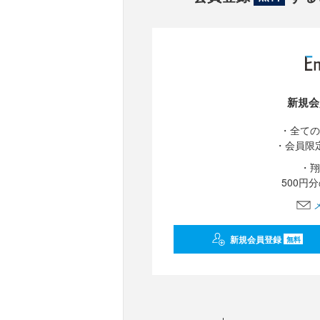
新規会
・全ての
・会員限
・翔
500円
新規会員登録
無料