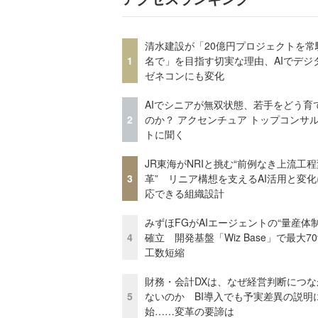
清水建設が「20億円プロジェクトを常
1
名で」を目指す切実な理由、AIでデジ
ゼネコンにも変化
AIでシニアが無双状態、若手をどう育
2
のか？ アクセンチュア トップコンサ
トに聞く
JR東海がNRIと挑む“前例なき上流工程
3
革” リニア構想を支えるAI活用と変
応できる組織設計
みずほFGがAIエージェントの“量産体制
4
確立 開発基盤「Wiz Base」で最大7
工数短縮
財務・会計DXは、なぜ経営判断につな
5
ないのか BI導入でも予実差異の説明
始……変革の要諦は