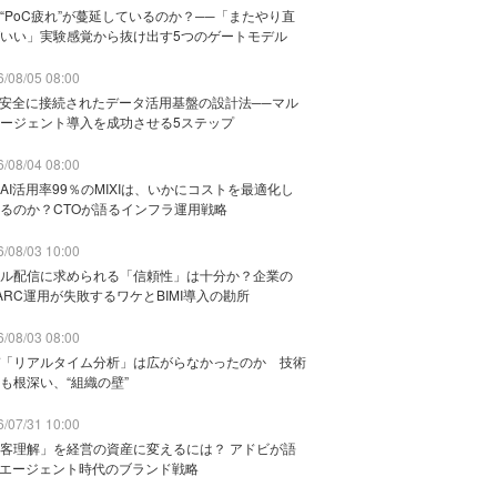
“PoC疲れ”が蔓延しているのか？──「またやり直
いい」実験感覚から抜け出す5つのゲートモデル
/08/05 08:00
と安全に接続されたデータ活用基盤の設計法──マル
ージェント導入を成功させる5ステップ
/08/04 08:00
AI活用率99％のMIXIは、いかにコストを最適化し
るのか？CTOが語るインフラ運用戦略
/08/03 10:00
ル配信に求められる「信頼性」は十分か？企業の
ARC運用が失敗するワケとBIMI導入の勘所
/08/03 08:00
「リアルタイム分析」は広がらなかったのか 技術
も根深い、“組織の壁”
/07/31 10:00
客理解」を経営の資産に変えるには？ アドビが語
Iエージェント時代のブランド戦略