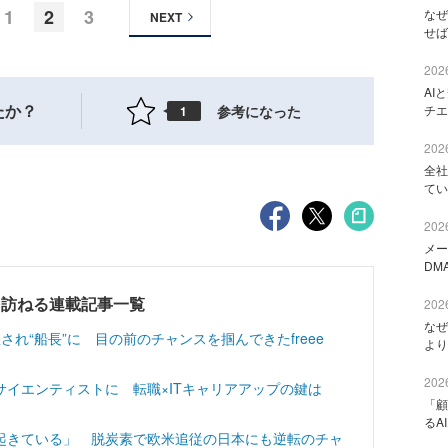
1
2
3
なぜ
NEXT
せば
2026
AI
たか？
参考になった
チエ
1
2026
全社
てい
2026
メー
DM
を訪ねる連載記事一覧
2026
なぜ
れ“船長”に 目の前のチャンスを掴んできたfreee
より
2026
イエンティストに 転職×ITキャリアアップの鍵は
「顧
るA
起きている」 脱炭素で欧米追従の日本にも逆転のチャ