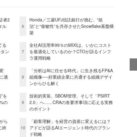
駐者2
Honda／三菱UFJ信託銀行が挑む、“統
タル
6
治”と“俊敏性”を共存させたSnowflake基盤構
築
てる
全社AI活用率99％のMIXIは、いかにコスト
ルタン
7
を最適化しているのか？CTOが語るインフ
ラ運用戦略
変
「分析はAIに任せる時代」に生き残るFP&A
化に適
8
組織像──好業績企業に共通する組織デザイ
ンからひも解く
”を
技術的実装、SBOM管理、そして「PSIRT
0%の
9
2.0」へ……CRAの各要求事項に応える実務
のポイント
がら
「顧客理解」を経営の資産に変えるには？
に終
10
アドビが語るAIエージェント時代のブラン
ド戦略