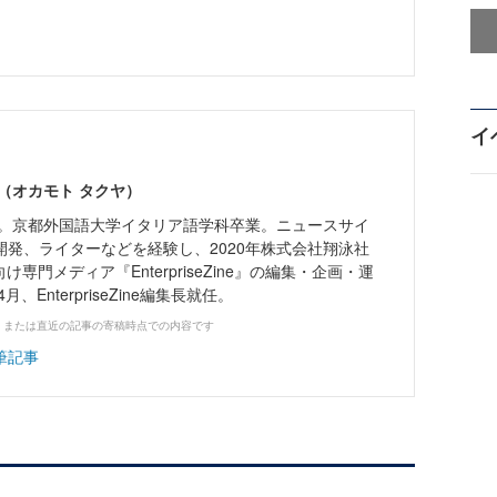
イ
（オカモト タクヤ）
まれ。京都外国語大学イタリア語学科卒業。ニュースサイ
開発、ライターなどを経験し、2020年株式会社翔泳社
け専門メディア『EnterpriseZine』の編集・企画・運
、EnterpriseZine編集長就任。
、または直近の記事の寄稿時点での内容です
筆記事