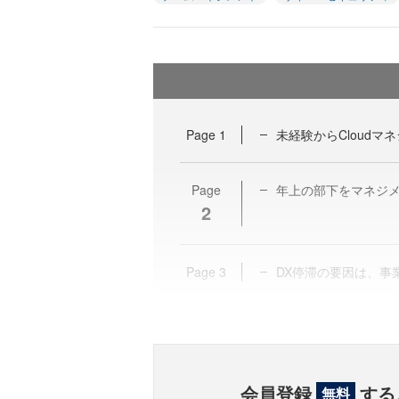
Page
1
未経験からCloudマ
Page
年上の部下をマネジメ
2
Page
3
DX停滞の要因は、事
会員登録
する
無料