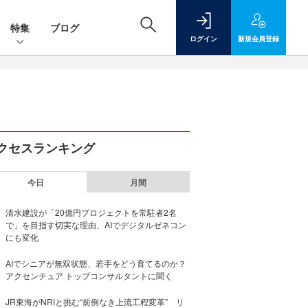
特集
ブログ
ログイン
新規
会員登録
クセスランキング
今日
月間
清水建設が「20億円プロジェクトを常駐者2名
で」を目指す切実な理由、AIでデジタルゼネコン
にも変化
AIでシニアが無双状態、若手をどう育てるのか？
アクセンチュア トップコンサルタントに聞く
JR東海がNRIと挑む“前例なき上流工程変革” リ