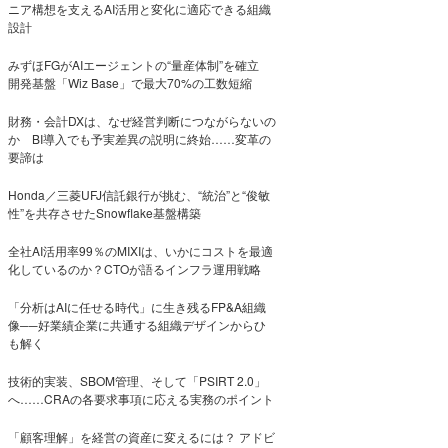
ニア構想を支えるAI活用と変化に適応できる組織
設計
みずほFGがAIエージェントの“量産体制”を確立
開発基盤「Wiz Base」で最大70%の工数短縮
財務・会計DXは、なぜ経営判断につながらないの
か BI導入でも予実差異の説明に終始……変革の
要諦は
Honda／三菱UFJ信託銀行が挑む、“統治”と“俊敏
性”を共存させたSnowflake基盤構築
全社AI活用率99％のMIXIは、いかにコストを最適
化しているのか？CTOが語るインフラ運用戦略
「分析はAIに任せる時代」に生き残るFP&A組織
像──好業績企業に共通する組織デザインからひ
も解く
技術的実装、SBOM管理、そして「PSIRT 2.0」
へ……CRAの各要求事項に応える実務のポイント
「顧客理解」を経営の資産に変えるには？ アドビ