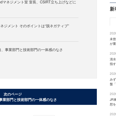
udマネジメント室 室長、CSIRT立ち上げなどに
新
ネジメント そのポイントは“脱ネガティブ”
2026
未曾
が重
は、事業部門と技術部門の一体感のなさ
2026
清水
指す
2026
みず
盤「
次のページ
2026
、事業部門と技術部門の一体感のなさ
JR
想を
2026