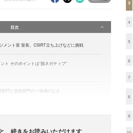
3
4
目次
5
ネジメント室 室長、CSIRT立ち上げなどに挑戦
6
ント そのポイントは“脱ネガティブ”
7
業部門と技術部門の一体感のなさ
8
9
と、
続きをお読みいただけます
10