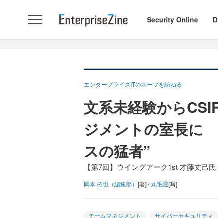
Security Online
D
エンタープライズITのホープを訪ねる
文系未経験からCS
ジメントの室長に 
スの猛者”
【第7回】ウイングアーク1st 才藤丈己氏
岡本 拓也（編集部）
[著] /
丸毛透
[写]
チームマネジメント
サイバーセキュリティ