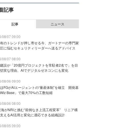
着記事
記事
ニュース
/08/07 09:00
有のトレンドが押し寄せる今、ガートナーの専門家
圧に悩むセキュリティリーダーへ送るアドバイス
/08/07 08:00
建設が「20億円プロジェクトを常駐者2名で」を目
切実な理由、AIでデジタルゼネコンにも変化
/08/06 09:00
ほFGがAIエージェントの“量産体制”を確立 開発基
Wiz Base」で最大70%の工数短縮
/08/06 08:00
東海がNRIと挑む“前例なき上流工程変革” リニア構
支えるAI活用と変化に適応できる組織設計
/08/05 09:00