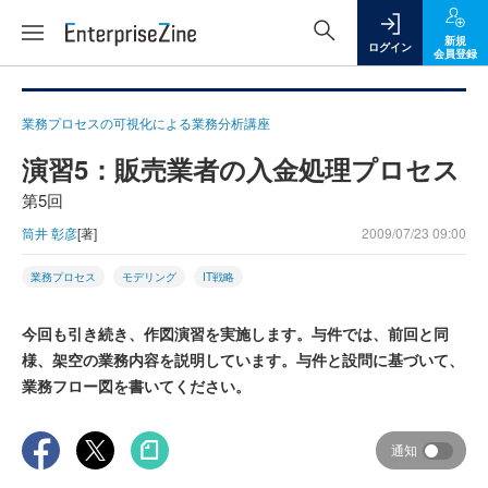
新規
ログイン
会員登録
業務プロセスの可視化による業務分析講座
演習5：販売業者の入金処理プロセス
第5回
筒井 彰彦
[著]
2009/07/23 09:00
業務プロセス
モデリング
IT戦略
今回も引き続き、作図演習を実施します。与件では、前回と同
様、架空の業務内容を説明しています。与件と設問に基づいて、
業務フロー図を書いてください。
通知