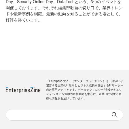
Day、Security Online Day、DataTechという、3つのイベントを
開催しております。それぞれ編集部独自の切り口で、業界トレン
ドや最新事例を網羅。最新の動向を知ることができる場として、
好評を得ています。
「EnterpriseZine」（エンタープライズジン）は、翔泳社が
運営する企業のIT活用とビジネス成長を支援するITリーダー
向け専門メディアです。データテクノロジー/情報セキュリ
ティ/システム運用の最新動向を中心に、企業ITに関する多
様な情報をお届けしています。