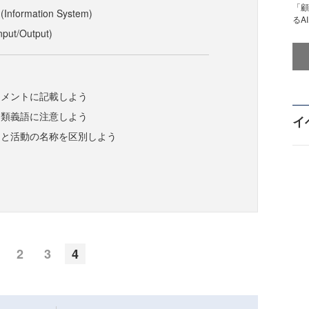
「顧
formation System)
るA
ut/Output)
ク
コメントに記載しよう
と類義語に注意しよう
イ
スと活動の名称を区別しよう
2
3
4