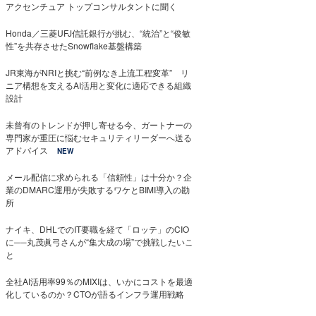
アクセンチュア トップコンサルタントに聞く
Honda／三菱UFJ信託銀行が挑む、“統治”と“俊敏
性”を共存させたSnowflake基盤構築
JR東海がNRIと挑む“前例なき上流工程変革” リ
ニア構想を支えるAI活用と変化に適応できる組織
設計
未曾有のトレンドが押し寄せる今、ガートナーの
専門家が重圧に悩むセキュリティリーダーへ送る
アドバイス
NEW
メール配信に求められる「信頼性」は十分か？企
業のDMARC運用が失敗するワケとBIMI導入の勘
所
ナイキ、DHLでのIT要職を経て「ロッテ」のCIO
に──丸茂眞弓さんが“集大成の場”で挑戦したいこ
と
全社AI活用率99％のMIXIは、いかにコストを最適
化しているのか？CTOが語るインフラ運用戦略