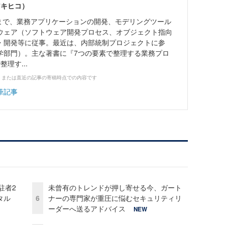
アキヒコ）
れまで、業務アプリケーションの開発、モデリングツール
ウェア（ソフトウェア開発プロセス、オブジェクト指向
・開発等に従事。最近は、内部統制プロジェクトに参
学部門）。主な著書に『7つの要素で整理する業務プロ
理す...
、または直近の記事の寄稿時点での内容です
筆記事
駐者2
未曾有のトレンドが押し寄せる今、ガート
タル
6
ナーの専門家が重圧に悩むセキュリティリ
ーダーへ送るアドバイス
NEW