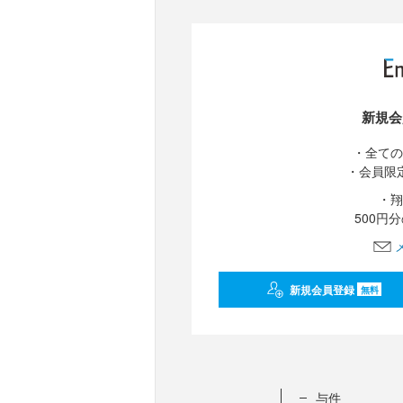
新規会
・全ての
・会員限
・翔
500円
新規会員登録
無料
与件