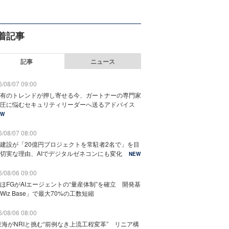
着記事
記事
ニュース
/08/07 09:00
有のトレンドが押し寄せる今、ガートナーの専門家
圧に悩むセキュリティリーダーへ送るアドバイス
EW
/08/07 08:00
建設が「20億円プロジェクトを常駐者2名で」を目
切実な理由、AIでデジタルゼネコンにも変化
NEW
/08/06 09:00
ほFGがAIエージェントの“量産体制”を確立 開発基
Wiz Base」で最大70%の工数短縮
/08/06 08:00
東海がNRIと挑む“前例なき上流工程変革” リニア構