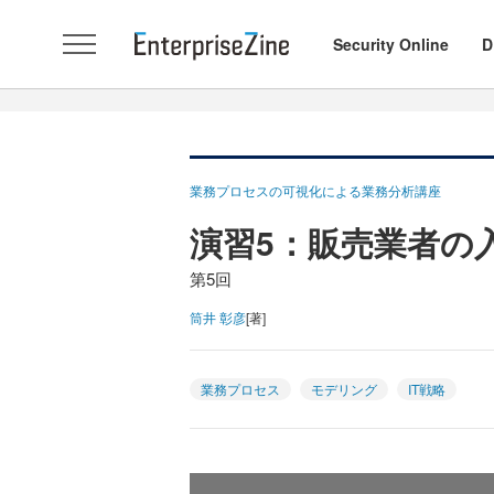
Security Online
D
業務プロセスの可視化による業務分析講座
演習5：販売業者の
第5回
筒井 彰彦
[著]
業務プロセス
モデリング
IT戦略