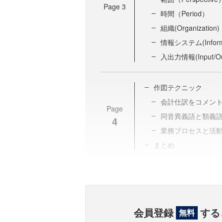
Page
3
時間（Period）
組織(Organization)
情報システム(Informa
入出力情報(Input/Ou
作図テクニック
会計仕訳をコメン
Page
同音異義語と類義
4
業務プロセスと活
まとめ
会員登録
する
無料