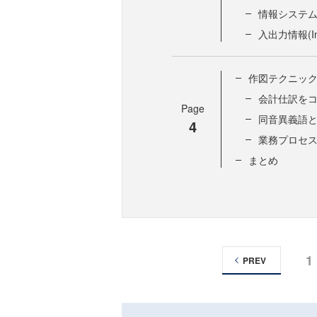
情報システム(In
入出力情報(Inp
作図テクニッ
会計仕訳を
Page
同音異義語
4
業務プロセ
まとめ
1
PREV