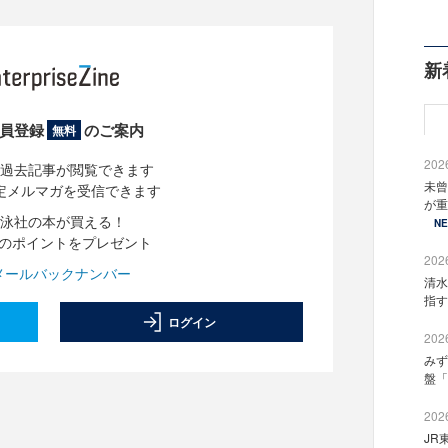
新
員登録
のご案内
無料
2026
過去記事が閲覧できます
未曾
定メルマガを受信できます
が重
泳社の本が買える！
N
分のポイントをプレゼント
2026
メールバックナンバー
清水
指す
ログイン
2026
みず
盤「
2026
JR