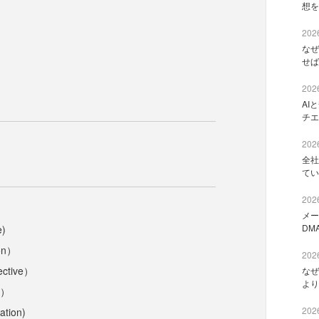
想を
2026
なぜ
せば
2026
AI
チエ
2026
全社
てい
2026
メー
DM
)
on）
2026
ctive）
なぜ
より
d）
2026
tion)