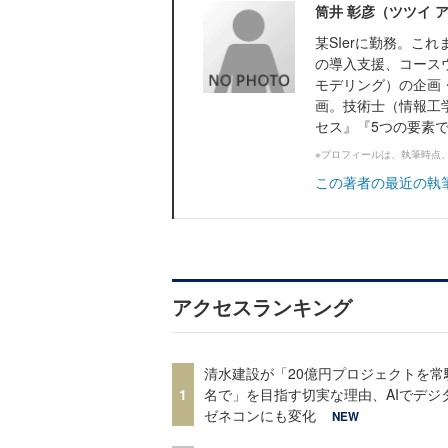
筒井 彰彦（ツツイ 
某SIerに勤務。こ
の導入支援、コース
モデリング）の企画
画。技術士（情報工
セス』『5つの要素で整
※プロフィールは、執筆時点
この著者の最近の執
アクセスランキング
清水建設が「20億円プロジェクトを常
1
名で」を目指す切実な理由、AIでデジ
ゼネコンにも変化
NEW