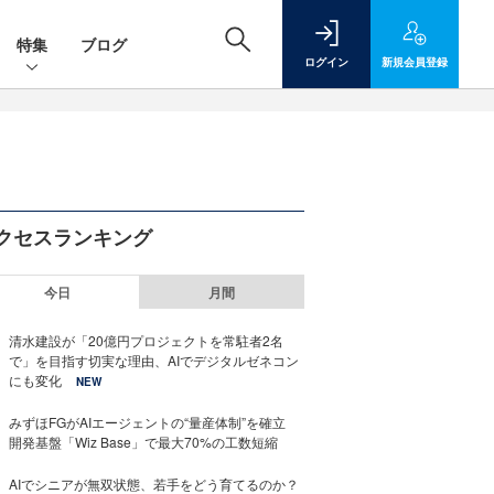
特集
ブログ
ログイン
新規
会員登録
クセスランキング
今日
月間
清水建設が「20億円プロジェクトを常駐者2名
で」を目指す切実な理由、AIでデジタルゼネコン
にも変化
NEW
みずほFGがAIエージェントの“量産体制”を確立
開発基盤「Wiz Base」で最大70%の工数短縮
AIでシニアが無双状態、若手をどう育てるのか？