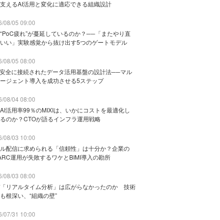
支えるAI活用と変化に適応できる組織設計
/08/05 09:00
“PoC疲れ”が蔓延しているのか？──「またやり直
いい」実験感覚から抜け出す5つのゲートモデル
/08/05 08:00
と安全に接続されたデータ活用基盤の設計法──マル
ージェント導入を成功させる5ステップ
/08/04 08:00
AI活用率99％のMIXIは、いかにコストを最適化し
るのか？CTOが語るインフラ運用戦略
/08/03 10:00
ル配信に求められる「信頼性」は十分か？企業の
ARC運用が失敗するワケとBIMI導入の勘所
/08/03 08:00
「リアルタイム分析」は広がらなかったのか 技術
も根深い、“組織の壁”
/07/31 10:00