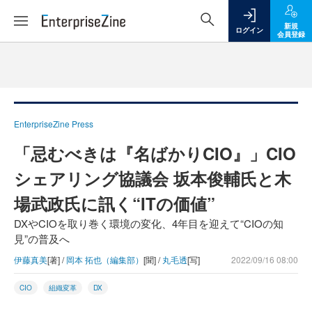
新規
ログイン
会員登録
EnterpriseZine Press
「忌むべきは『名ばかりCIO』」CIO
シェアリング協議会 坂本俊輔氏と木
場武政氏に訊く“ITの価値”
DXやCIOを取り巻く環境の変化、4年目を迎えて“CIOの知
見”の普及へ
伊藤真美
[著] /
岡本 拓也（編集部）
[聞] /
丸毛透
[写]
2022/09/16 08:00
CIO
組織変革
DX