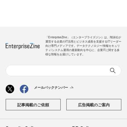
「EnterpriseZine」（エンタープライズジン）は、翔泳社が
運営する企業のIT活用とビジネス成長を支援するITリーダー
向け専門メディアです。データテクノロジー/情報セキュリ
ティ/システム運用の最新動向を中心に、企業ITに関する多
様な情報をお届けしています。
メールバックナンバー
記事掲載のご依頼
広告掲載のご案内