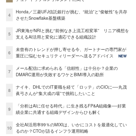
Honda／三菱UFJ信託銀行が挑む、“統治”と“俊敏性”を共存
4
させたSnowflake基盤構築
JR東海がNRIと挑む“前例なき上流工程変革” リニア構想を
5
支えるAI活用と変化に適応できる組織設計
未曾有のトレンドが押し寄せる今、ガートナーの専門家が
6
重圧に悩むセキュリティリーダーへ送るアドバイス
NEW
メール配信に求められる「信頼性」は十分か？企業の
7
DMARC運用が失敗するワケとBIMI導入の勘所
ナイキ、DHLでのIT要職を経て「ロッテ」のCIOに──丸茂
8
眞弓さんが“集大成の場”で挑戦したいこと
「分析はAIに任せる時代」に生き残るFP&A組織像──好業
9
績企業に共通する組織デザインからひも解く
全社AI活用率99％のMIXIは、いかにコストを最適化してい
10
るのか？CTOが語るインフラ運用戦略