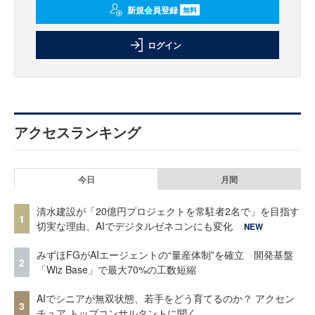
新規会員登録
無料
ログイン
アクセスランキング
今日
月間
清水建設が「20億円プロジェクトを常駐者2名で」を目指す
1
切実な理由、AIでデジタルゼネコンにも変化
NEW
みずほFGがAIエージェントの“量産体制”を確立 開発基盤
2
「Wiz Base」で最大70%の工数短縮
AIでシニアが無双状態、若手をどう育てるのか？ アクセン
3
チュア トップコンサルタントに聞く