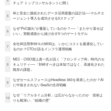
4
チュア トップコンサルタントに聞く
AIと安全に接続されたデータ活用基盤の設計法──マルチエ
5
ージェント導入を成功させる5ステップ
なぜ“PoC疲れ”が蔓延しているのか？──「またやり直せば
6
いい」実験感覚から抜け出す5つのゲートモデル
全社AI活用率99％のMIXIは、いかにコストを最適化してい
7
るのか？CTOが語るインフラ運用戦略
NEC・CISO淵上真一氏が説く「フロンティアAI」時代のセ
8
キュリティ──「対峙すべきは未知ではなく、高速化された
既存の課題」
なぜセールスフォースはHeadless 360を発表したのか？AI
9
に中抜きされないSaaSの生存戦略
なぜ「リアルタイム分析」は広がらなかったのか 技術よ
10
りも根深い、“組織の壁”