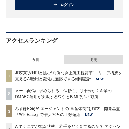
ログイン
アクセスランキング
今日
月間
JR東海がNRIと挑む“前例なき上流工程変革” リニア構想を
1
支えるAI活用と変化に適応できる組織設計
NEW
メール配信に求められる「信頼性」は十分か？企業の
2
DMARC運用が失敗するワケとBIMI導入の勘所
みずほFGがAIエージェントの“量産体制”を確立 開発基盤
3
「Wiz Base」で最大70%の工数短縮
NEW
AIでシニアが無双状態、若手をどう育てるのか？ アクセン