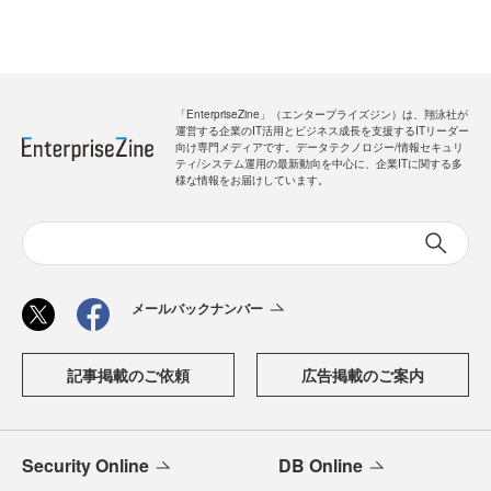
「EnterpriseZine」（エンタープライズジン）は、翔泳社が
運営する企業のIT活用とビジネス成長を支援するITリーダー
向け専門メディアです。データテクノロジー/情報セキュリ
ティ/システム運用の最新動向を中心に、企業ITに関する多
様な情報をお届けしています。
メールバックナンバー
記事掲載のご依頼
広告掲載のご案内
Security Online
DB Online