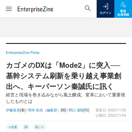
新規
ログイン
会員登録
EnterpriseZine Press
カゴメのDXは「Mode2」に突入──
基幹システム刷新を乗り越え事業創
出へ、キーパーソン秦誠氏に訊く
経営と現場を巻き込みながら風土醸成、変革において重要視
したものとは
伊藤真美
[著] /
岡本 拓也（編集部）
[聞] /
関口 達朗
[写]
更新日: 2022/11/30
公開日: 2022/11/04
小売業
DX
情シス