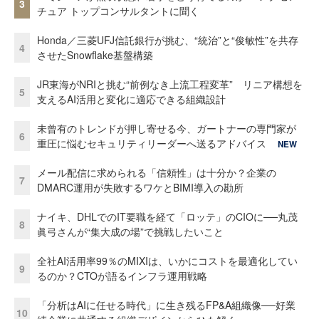
3
チュア トップコンサルタントに聞く
Honda／三菱UFJ信託銀行が挑む、“統治”と“俊敏性”を共存
4
させたSnowflake基盤構築
JR東海がNRIと挑む“前例なき上流工程変革” リニア構想を
5
支えるAI活用と変化に適応できる組織設計
未曾有のトレンドが押し寄せる今、ガートナーの専門家が
6
重圧に悩むセキュリティリーダーへ送るアドバイス
NEW
メール配信に求められる「信頼性」は十分か？企業の
7
DMARC運用が失敗するワケとBIMI導入の勘所
ナイキ、DHLでのIT要職を経て「ロッテ」のCIOに──丸茂
8
眞弓さんが“集大成の場”で挑戦したいこと
全社AI活用率99％のMIXIは、いかにコストを最適化してい
9
るのか？CTOが語るインフラ運用戦略
「分析はAIに任せる時代」に生き残るFP&A組織像──好業
10