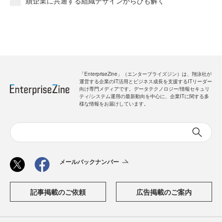
績企業に共通する組織デザインからひも解く
「EnterpriseZine」（エンタープライズジン）は、翔泳社が
運営する企業のIT活用とビジネス成長を支援するITリーダー
向け専門メディアです。データテクノロジー/情報セキュリ
ティ/システム運用の最新動向を中心に、企業ITに関する多
様な情報をお届けしています。
メールバックナンバー
記事掲載のご依頼
広告掲載のご案内