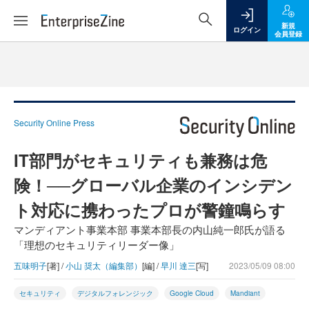
新規
ログイン
会員登録
Security Online Press
IT部門がセキュリティも兼務は危
険！──グローバル企業のインシデン
ト対応に携わったプロが警鐘鳴らす
マンディアント事業本部 事業本部長の内山純一郎氏が語る
「理想のセキュリティリーダー像」
五味明子
[著] /
小山 奨太（編集部）
[編] /
早川 達三
[写]
2023/05/09 08:00
セキュリティ
デジタルフォレンジック
Google Cloud
Mandiant