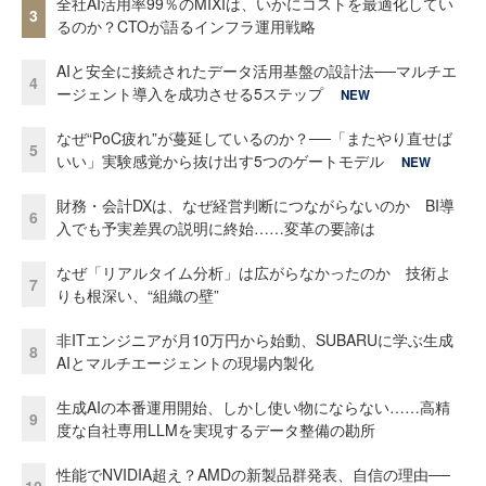
全社AI活用率99％のMIXIは、いかにコストを最適化してい
3
るのか？CTOが語るインフラ運用戦略
AIと安全に接続されたデータ活用基盤の設計法──マルチエ
4
ージェント導入を成功させる5ステップ
NEW
なぜ“PoC疲れ”が蔓延しているのか？──「またやり直せば
5
いい」実験感覚から抜け出す5つのゲートモデル
NEW
財務・会計DXは、なぜ経営判断につながらないのか BI導
6
入でも予実差異の説明に終始……変革の要諦は
なぜ「リアルタイム分析」は広がらなかったのか 技術よ
7
りも根深い、“組織の壁”
非ITエンジニアが月10万円から始動、SUBARUに学ぶ生成
8
AIとマルチエージェントの現場内製化
生成AIの本番運用開始、しかし使い物にならない……高精
9
度な自社専用LLMを実現するデータ整備の勘所
性能でNVIDIA超え？AMDの新製品群発表、自信の理由──
10