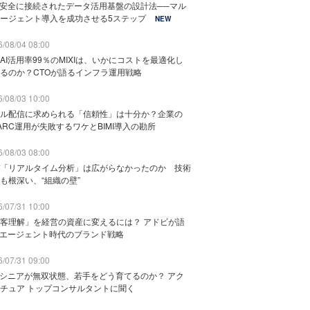
と安全に接続されたデータ活用基盤の設計法──マル
ージェント導入を成功させる5ステップ
NEW
/08/04 08:00
AI活用率99％のMIXIは、いかにコストを最適化し
るのか？CTOが語るインフラ運用戦略
/08/03 10:00
ル配信に求められる「信頼性」は十分か？企業の
ARC運用が失敗するワケとBIMI導入の勘所
/08/03 08:00
「リアルタイム分析」は広がらなかったのか 技術
も根深い、“組織の壁”
/07/31 10:00
客理解」を経営の資産に変えるには？ アドビが語
Iエージェント時代のブランド戦略
/07/31 09:00
でシニアが無双状態、若手をどう育てるのか？ アク
チュア トップコンサルタントに聞く