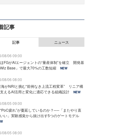
着記事
記事
ニュース
/08/06 09:00
ほFGがAIエージェントの“量産体制”を確立 開発基
Wiz Base」で最大70%の工数短縮
NEW
/08/06 08:00
東海がNRIと挑む“前例なき上流工程変革” リニア構
支えるAI活用と変化に適応できる組織設計
NEW
/08/05 09:00
“PoC疲れ”が蔓延しているのか？──「またやり直
いい」実験感覚から抜け出す5つのゲートモデル
EW
/08/05 08:00