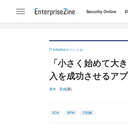
Security Online
D
IT Initiativeスペシャル
「小さく始めて大きく
入を成功させるアプ
瀧本 香織
[著]
SOA
BPM
IT戦略