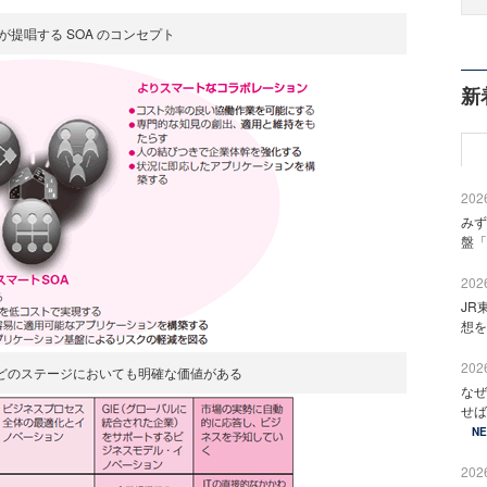
Mが提唱する SOA のコンセプト
新
2026
みず
盤「
2026
JR
想を
2026
 は、どのステージにおいても明確な価値がある
なぜ
せば
N
2026