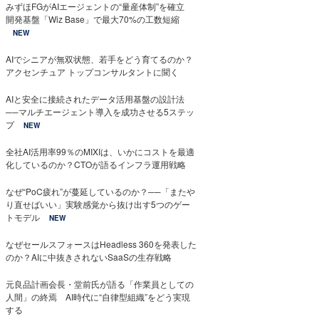
みずほFGがAIエージェントの“量産体制”を確立
開発基盤「Wiz Base」で最大70%の工数短縮
NEW
AIでシニアが無双状態、若手をどう育てるのか？
アクセンチュア トップコンサルタントに聞く
AIと安全に接続されたデータ活用基盤の設計法
──マルチエージェント導入を成功させる5ステッ
プ
NEW
全社AI活用率99％のMIXIは、いかにコストを最適
化しているのか？CTOが語るインフラ運用戦略
なぜ“PoC疲れ”が蔓延しているのか？──「またや
り直せばいい」実験感覚から抜け出す5つのゲー
トモデル
NEW
なぜセールスフォースはHeadless 360を発表した
のか？AIに中抜きされないSaaSの生存戦略
元良品計画会長・堂前氏が語る「作業員としての
人間」の終焉 AI時代に“自律型組織”をどう実現
する