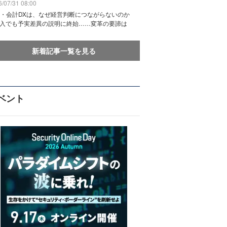
/07/31 08:00
務・会計DXは、なぜ経営判断につながらないのか
導入でも予実差異の説明に終始……変革の要諦は
新着記事一覧を見る
ベント