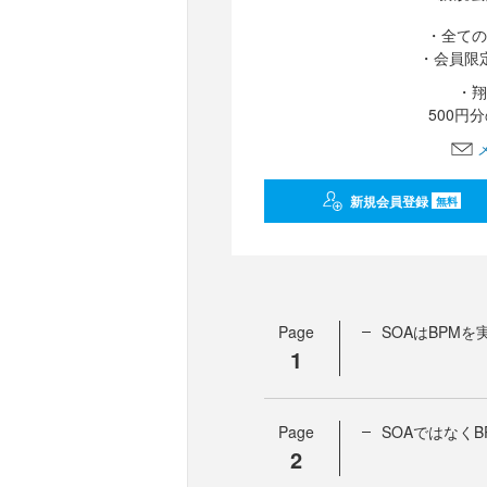
・全ての
・会員限
・翔
500円
新規会員登録
無料
Page
SOAはBPM
1
Page
SOAではなくB
2