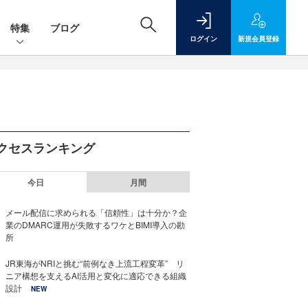
特集
ブログ
ログイン
新規
会員登録
クセスランキング
今日
月間
メール配信に求められる「信頼性」は十分か？企
業のDMARC運用が失敗するワケとBIMI導入の勘
所
JR東海がNRIと挑む“前例なき上流工程変革” リ
ニア構想を支えるAI活用と変化に適応できる組織
設計
NEW