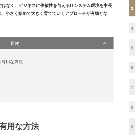
ではなく、ビジネスに俊敏性を与えるITシステム環境を中長
3
は、小さく始めて大きく育てていくアプローチが有効とな
4
目次
5
る有用な方法
6
7
8
る有用な方法
9