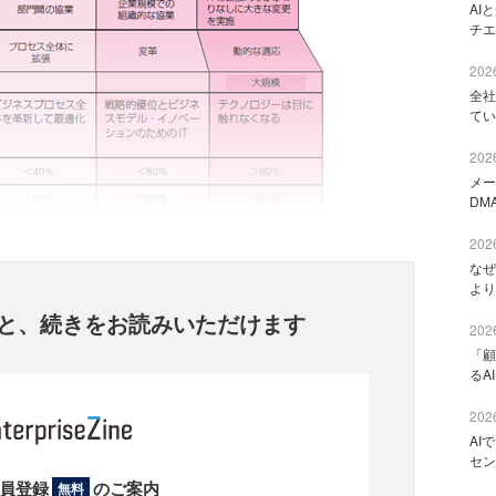
AI
チエ
2026
全社
てい
2026
メー
DM
2026
なぜ
より
と、
続きをお読みいただけます
2026
「顧
るA
2026
AI
セン
員登録
のご案内
無料