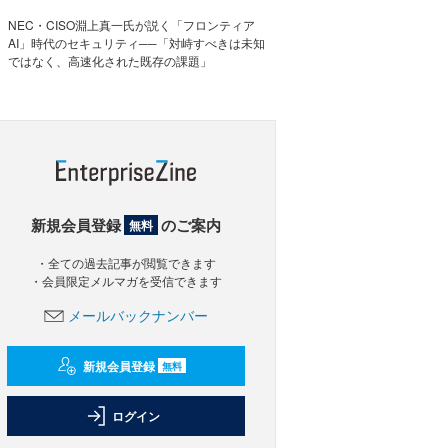
NEC・CISO淵上真一氏が説く「フロンティア
AI」時代のセキュリティ──「対峙すべきは未知
ではなく、高速化された既存の課題」
新規会員登録
のご案内
無料
・全ての過去記事が閲覧できます
・会員限定メルマガを受信できます
メールバックナンバー
新規会員登録
無料
ログイン