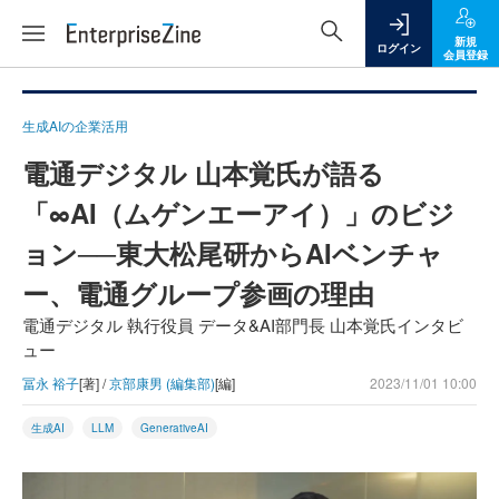
新規
ログイン
会員登録
生成AIの企業活用
電通デジタル 山本覚氏が語る
「∞AI（ムゲンエーアイ）」のビジ
ョン──東大松尾研からAIベンチャ
ー、電通グループ参画の理由
電通デジタル 執行役員 データ&AI部門長 山本覚氏インタビ
ュー
冨永 裕子
[著] /
京部康男 (編集部)
[編]
2023/11/01 10:00
生成AI
LLM
GenerativeAI