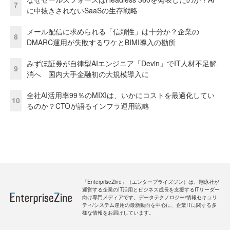
7
に中抜きされないSaaSの生存戦略
メール配信に求められる「信頼性」は十分か？企業の
8
DMARC運用が失敗するワケとBIMI導入の勘所
みずほ証券が自律型AIエンジニア「Devin」でIT人材不足解
9
消へ 国内大手金融初の大規模導入に
全社AI活用率99％のMIXIは、いかにコストを最適化してい
10
るのか？CTOが語るインフラ運用戦略
「EnterpriseZine」（エンタープライズジン）は、翔泳社が
運営する企業のIT活用とビジネス成長を支援するITリーダー
向け専門メディアです。データテクノロジー/情報セキュリ
ティ/システム運用の最新動向を中心に、企業ITに関する多
様な情報をお届けしています。