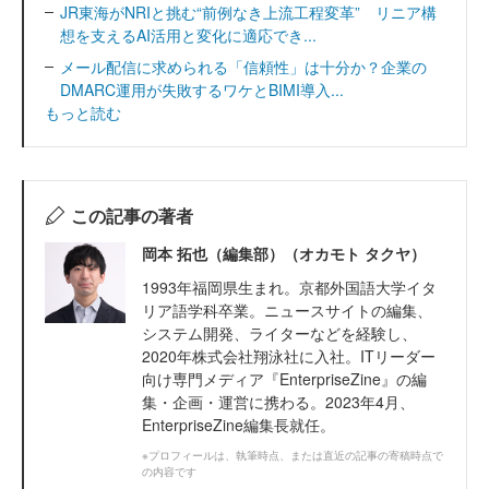
JR東海がNRIと挑む“前例なき上流工程変革” リニア構
想を支えるAI活用と変化に適応でき...
メール配信に求められる「信頼性」は十分か？企業の
DMARC運用が失敗するワケとBIMI導入...
もっと読む
この記事の著者
岡本 拓也（編集部）（オカモト タクヤ）
1993年福岡県生まれ。京都外国語大学イタ
リア語学科卒業。ニュースサイトの編集、
システム開発、ライターなどを経験し、
2020年株式会社翔泳社に入社。ITリーダー
向け専門メディア『EnterpriseZine』の編
集・企画・運営に携わる。2023年4月、
EnterpriseZine編集長就任。
※プロフィールは、執筆時点、または直近の記事の寄稿時点で
の内容です