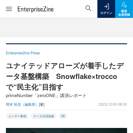
新規
ログイン
会員登録
EnterpriseZine Press
ユナイテッドアローズが着手したデ
ータ基盤構築 Snowflake×trocco
で“民主化”目指す
primeNumber「zeroONE」講演レポート
岡本 拓也（編集部）
[著]
2023/12/05 08:00
ユーザー事例
データ活用基盤
DX