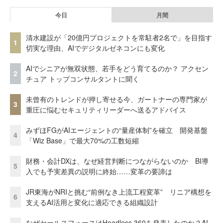
今日
月間
清水建設が「20億円プロジェクトを常駐者2名で」を目指す
1
切実な理由、AIでデジタルゼネコンにも変化
AIでシニアが無双状態、若手をどう育てるのか？ アクセン
2
チュア トップコンサルタントに聞く
未曾有のトレンドが押し寄せる今、ガートナーの専門家が
3
重圧に悩むセキュリティリーダーへ送るアドバイス
みずほFGがAIエージェントの“量産体制”を確立 開発基盤
4
「Wiz Base」で最大70%の工数短縮
財務・会計DXは、なぜ経営判断につながらないのか BI導
5
入でも予実差異の説明に終始……変革の要諦は
JR東海がNRIと挑む“前例なき上流工程変革” リニア構想を
6
支えるAI活用と変化に適応できる組織設計
なぜセールスフォースはHeadless 360を発表したのか？AI