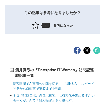
この記事は参考になりましたか？
参考になった
1
酒井真弓の『Enterprise IT Women』訪問記連
載記事一覧
接客現場でAI実用の先陣を切る──「JINS AI」スピード
開発から旗艦店で実装まで1年間...
ネコ型配膳ロボ、AIロボ接客……省力化を進めるすかい
らーくが、AIで「対人接客」を可視化す...