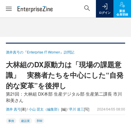
新規
ログイン
会員登録
酒井真弓の『Enterprise IT Women』訪問記
大林組のDX原動力は「現場の課題意
識」 実務者たちを中心にした“自発
的な変革”を後押し
第21回：大林組 DX本部 生産デジタル部 生産第二課長 市川
和美さん
酒井 真弓
[著] /
小山 奨太（編集部）
[編] /
早川 達三
[写]
2024/04/05 08:00
事例
建設業
BIM