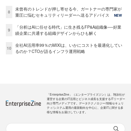
未曾有のトレンドが押し寄せる今、ガートナーの専門家が
8
重圧に悩むセキュリティリーダーへ送るアドバイス
NEW
「分析はAIに任せる時代」に生き残るFP&A組織像──好業
9
績企業に共通する組織デザインからひも解く
全社AI活用率99％のMIXIは、いかにコストを最適化してい
10
るのか？CTOが語るインフラ運用戦略
「EnterpriseZine」（エンタープライズジン）は、翔泳社が
運営する企業のIT活用とビジネス成長を支援するITリーダー
向け専門メディアです。データテクノロジー/情報セキュリ
ティ/システム運用の最新動向を中心に、企業ITに関する多
様な情報をお届けしています。