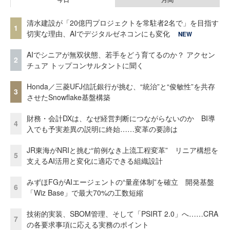
清水建設が「20億円プロジェクトを常駐者2名で」を目指す
1
切実な理由、AIでデジタルゼネコンにも変化
NEW
AIでシニアが無双状態、若手をどう育てるのか？ アクセン
2
チュア トップコンサルタントに聞く
Honda／三菱UFJ信託銀行が挑む、“統治”と“俊敏性”を共存
3
させたSnowflake基盤構築
財務・会計DXは、なぜ経営判断につながらないのか BI導
4
入でも予実差異の説明に終始……変革の要諦は
JR東海がNRIと挑む“前例なき上流工程変革” リニア構想を
5
支えるAI活用と変化に適応できる組織設計
みずほFGがAIエージェントの“量産体制”を確立 開発基盤
6
「Wiz Base」で最大70%の工数短縮
技術的実装、SBOM管理、そして「PSIRT 2.0」へ……CRA
7
の各要求事項に応える実務のポイント