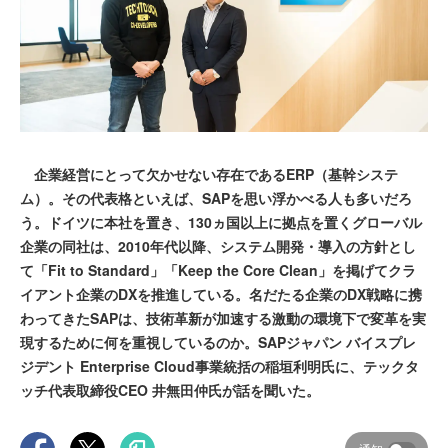
企業経営にとって欠かせない存在であるERP（基幹システ
ム）。その代表格といえば、SAPを思い浮かべる人も多いだろ
う。ドイツに本社を置き、130ヵ国以上に拠点を置くグローバル
企業の同社は、2010年代以降、システム開発・導入の方針とし
て「Fit to Standard」「Keep the Core Clean」を掲げてクラ
イアント企業のDXを推進している。名だたる企業のDX戦略に携
わってきたSAPは、技術革新が加速する激動の環境下で変革を実
現するために何を重視しているのか。SAPジャパン バイスプレ
ジデント Enterprise Cloud事業統括の稲垣利明氏に、テックタ
ッチ代表取締役CEO 井無田仲氏が話を聞いた。