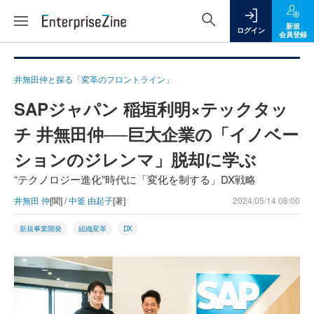
新規
ログイン
会員登録
井無田仲と探る「変革のフロントライン」
SAPジャパン 稲垣利明×テックタッ
チ 井無田仲──巨大企業の「イノベー
ションのジレンマ」脱却に学ぶ
“テクノロジー進化”時代に「変化を制する」DX戦略
井無田 仲
[聞] /
中釜 由起子
[著]
2024/05/14 08:00
新規事業開発
組織変革
DX