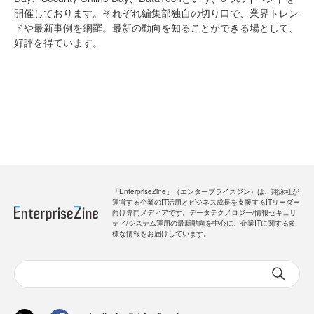
開催しております。それぞれ編集部独自の切り口で、業界トレン
ドや最新事例を網羅。最新の動向を知ることができる場として、
好評を得ています。
「EnterpriseZine」（エンタープライズジン）は、翔泳社が
運営する企業のIT活用とビジネス成長を支援するITリーダー
向け専門メディアです。データテクノロジー/情報セキュリ
ティ/システム運用の最新動向を中心に、企業ITに関する多
様な情報をお届けしています。