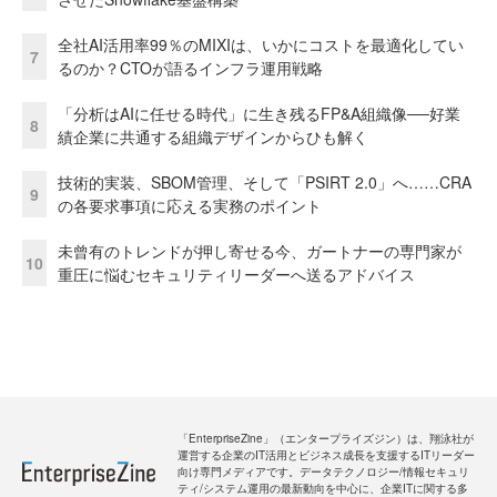
全社AI活用率99％のMIXIは、いかにコストを最適化してい
7
るのか？CTOが語るインフラ運用戦略
「分析はAIに任せる時代」に生き残るFP&A組織像──好業
8
績企業に共通する組織デザインからひも解く
技術的実装、SBOM管理、そして「PSIRT 2.0」へ……CRA
9
の各要求事項に応える実務のポイント
未曾有のトレンドが押し寄せる今、ガートナーの専門家が
10
重圧に悩むセキュリティリーダーへ送るアドバイス
「EnterpriseZine」（エンタープライズジン）は、翔泳社が
運営する企業のIT活用とビジネス成長を支援するITリーダー
向け専門メディアです。データテクノロジー/情報セキュリ
ティ/システム運用の最新動向を中心に、企業ITに関する多