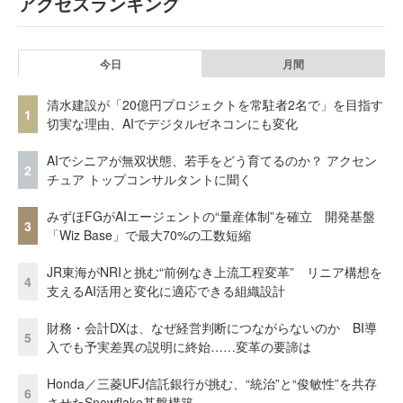
アクセスランキング
今日
月間
清水建設が「20億円プロジェクトを常駐者2名で」を目指す
1
切実な理由、AIでデジタルゼネコンにも変化
AIでシニアが無双状態、若手をどう育てるのか？ アクセン
2
チュア トップコンサルタントに聞く
みずほFGがAIエージェントの“量産体制”を確立 開発基盤
3
「Wiz Base」で最大70%の工数短縮
JR東海がNRIと挑む“前例なき上流工程変革” リニア構想を
4
支えるAI活用と変化に適応できる組織設計
財務・会計DXは、なぜ経営判断につながらないのか BI導
5
入でも予実差異の説明に終始……変革の要諦は
Honda／三菱UFJ信託銀行が挑む、“統治”と“俊敏性”を共存
6
させたSnowflake基盤構築