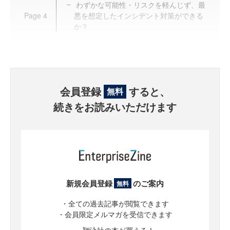
わずかな可能性・リスクを軽んじず、最
Page
4
悪を想定したインシデント対策ができる
か？
会員登録
すると、
無料
続きをお読みいただけます
新規会員登録
のご案内
無料
・全ての過去記事が閲覧できます
・会員限定メルマガを受信できます
・翔泳社の本が買える！