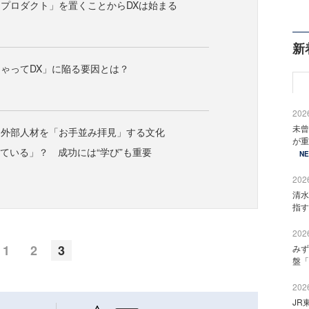
プロダクト」を置くことからDXは始まる
新
ゃってDX」に陥る要因とは？
2026
未曾
、外部人材を「お手並み拝見」する文化
が重
れている」？ 成功には“学び”も重要
N
2026
清水
指す
2026
1
2
3
みず
盤「
2026
JR