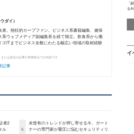
「顧
るA
ユウダイ）
集者。熱狂的カープファン。ビジネス系書籍編集、健保
ス系ウェブメディア副編集長を経て独立。飲食系から働
イズITまでビジネス全般にわたる幅広い領域の取材経験
イ
、または直近の記事の寄稿時点での内容です
筆記事
駐者2
未曾有のトレンドが押し寄せる今、ガート
タル
6
ナーの専門家が重圧に悩むセキュリティリ