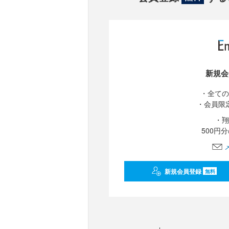
新規会
・全ての
・会員限
・翔
500円
新規会員登録
無料