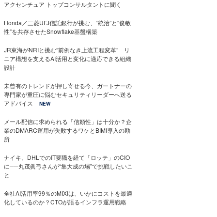
アクセンチュア トップコンサルタントに聞く
Honda／三菱UFJ信託銀行が挑む、“統治”と“俊敏
性”を共存させたSnowflake基盤構築
JR東海がNRIと挑む“前例なき上流工程変革” リ
ニア構想を支えるAI活用と変化に適応できる組織
設計
未曾有のトレンドが押し寄せる今、ガートナーの
専門家が重圧に悩むセキュリティリーダーへ送る
アドバイス
NEW
メール配信に求められる「信頼性」は十分か？企
業のDMARC運用が失敗するワケとBIMI導入の勘
所
ナイキ、DHLでのIT要職を経て「ロッテ」のCIO
に──丸茂眞弓さんが“集大成の場”で挑戦したいこ
と
全社AI活用率99％のMIXIは、いかにコストを最適
化しているのか？CTOが語るインフラ運用戦略