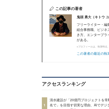
この記事の著者
鬼頭 勇大（キトウ 
フリーライター・編
組合事務職、ビジネ
き方、エンタープラ
がある。
※プロフィールは、執筆時点
この著者の最近の執
アクセスランキング
清水建設が「20億円プロジェクトを常
1
名で」を目指す切実な理由、AIでデジ