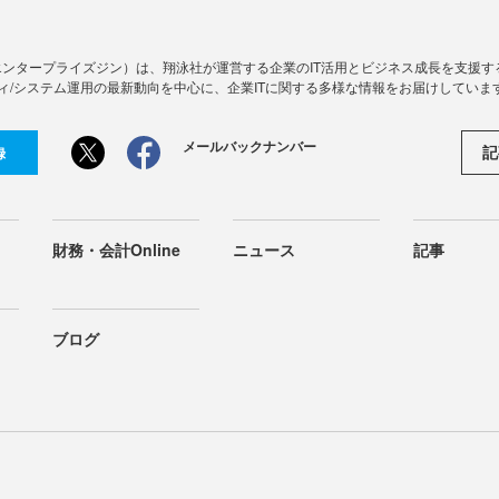
Zine」（エンタープライズジン）は、翔泳社が運営する企業のIT活用とビジネス成長を支
ィ/システム運用の最新動向を中心に、企業ITに関する多様な情報をお届けしていま
メールバックナンバー
記
録
財務・会計Online
ニュース
記事
ブログ