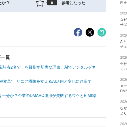
たか？
参考になった
想を
0
2026
なぜ
せば
2026
AI
チエ
記事一覧
2026
全社
常駐者2名で」を目指す切実な理由、AIでデジタルゼネ
てい
2026
工程変革” リニア構想を支えるAI活用と変化に適応で
メー
DM
十分か？企業のDMARC運用が失敗するワケとBIMI導
2026
なぜ
より
2026