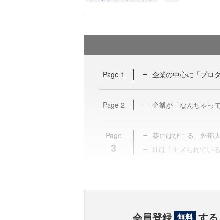
Page
1
企業の中心に「プロダ
Page
2
企業が「なんちゃって
Page
巷にはびこる、外部
3
ITは「ナメられてい
会員登録
する
無料