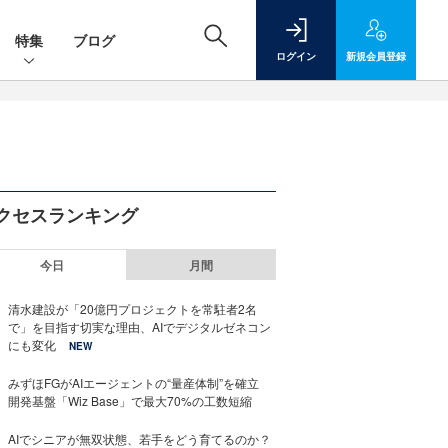
特集
ブログ
ログイン
新規
会員登録
クセスランキング
今日
月間
清水建設が「20億円プロジェクトを常駐者2名
で」を目指す切実な理由、AIでデジタルゼネコン
にも変化
NEW
みずほFGがAIエージェントの“量産体制”を確立
開発基盤「Wiz Base」で最大70%の工数短縮
AIでシニアが無双状態、若手をどう育てるのか？