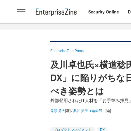
Security Online
D
EnterpriseZine Press
及川卓也氏×横道稔
DX」に陥りがちな
べき姿勢とは
外部登用されたIT人材を「お手並み拝見
鬼頭 勇大
[著] /
奥谷 笑子（編集部）
[編]
プロダクトマネジメント
DX