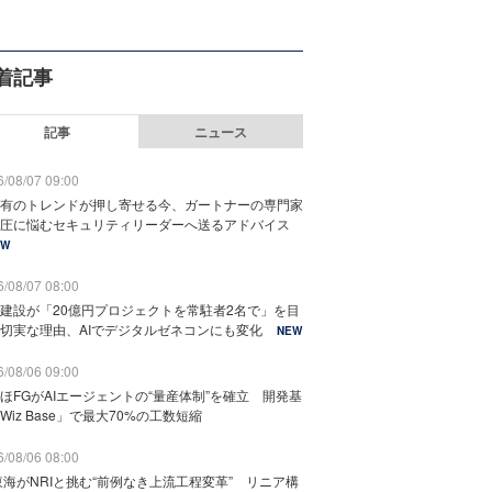
着記事
記事
ニュース
/08/07 09:00
有のトレンドが押し寄せる今、ガートナーの専門家
圧に悩むセキュリティリーダーへ送るアドバイス
EW
/08/07 08:00
建設が「20億円プロジェクトを常駐者2名で」を目
切実な理由、AIでデジタルゼネコンにも変化
NEW
/08/06 09:00
ほFGがAIエージェントの“量産体制”を確立 開発基
Wiz Base」で最大70%の工数短縮
/08/06 08:00
東海がNRIと挑む“前例なき上流工程変革” リニア構