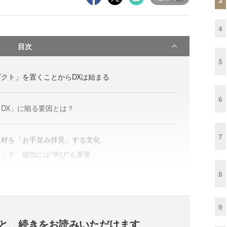
4
目次
5
クト」を置くことからDXは始まる
6
DX」に陥る要因とは？
7
人材を「お手並み拝見」する文化
る」？ 成功には“学び”も重要
8
9
と、
続きをお読みいただけます