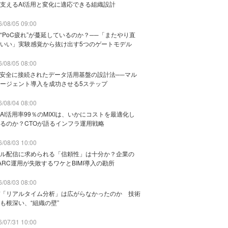
支えるAI活用と変化に適応できる組織設計
/08/05 09:00
“PoC疲れ”が蔓延しているのか？──「またやり直
いい」実験感覚から抜け出す5つのゲートモデル
/08/05 08:00
と安全に接続されたデータ活用基盤の設計法──マル
ージェント導入を成功させる5ステップ
/08/04 08:00
AI活用率99％のMIXIは、いかにコストを最適化し
るのか？CTOが語るインフラ運用戦略
/08/03 10:00
ル配信に求められる「信頼性」は十分か？企業の
ARC運用が失敗するワケとBIMI導入の勘所
/08/03 08:00
「リアルタイム分析」は広がらなかったのか 技術
も根深い、“組織の壁”
/07/31 10:00