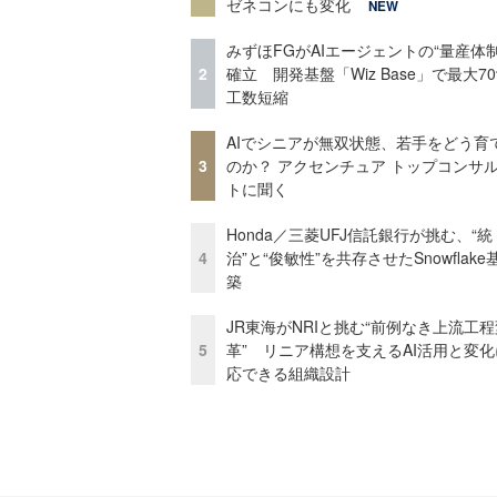
ゼネコンにも変化
NEW
みずほFGがAIエージェントの“量産体制
2
確立 開発基盤「Wiz Base」で最大7
工数短縮
AIでシニアが無双状態、若手をどう育
3
のか？ アクセンチュア トップコンサ
トに聞く
Honda／三菱UFJ信託銀行が挑む、“統
4
治”と“俊敏性”を共存させたSnowflak
築
JR東海がNRIと挑む“前例なき上流工程
5
革” リニア構想を支えるAI活用と変
応できる組織設計