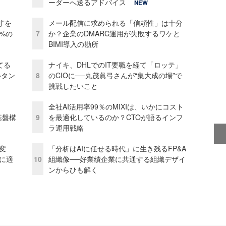
ーダーへ送るアドバイス
NEW
”を
メール配信に求められる「信頼性」は十分
0%の
7
か？企業のDMARC運用が失敗するワケと
BIMI導入の勘所
てる
ナイキ、DHLでのIT要職を経て「ロッテ」
ルタン
8
のCIOに──丸茂眞弓さんが“集大成の場”で
挑戦したいこと
全社AI活用率99％のMIXIは、いかにコスト
e基盤構
9
を最適化しているのか？CTOが語るインフ
ラ運用戦略
変
「分析はAIに任せる時代」に生き残るFP&A
化に適
10
組織像──好業績企業に共通する組織デザイ
ンからひも解く