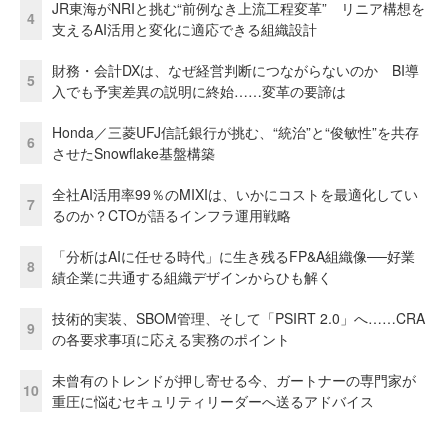
JR東海がNRIと挑む“前例なき上流工程変革” リニア構想を
4
支えるAI活用と変化に適応できる組織設計
財務・会計DXは、なぜ経営判断につながらないのか BI導
5
入でも予実差異の説明に終始……変革の要諦は
Honda／三菱UFJ信託銀行が挑む、“統治”と“俊敏性”を共存
6
させたSnowflake基盤構築
全社AI活用率99％のMIXIは、いかにコストを最適化してい
7
るのか？CTOが語るインフラ運用戦略
「分析はAIに任せる時代」に生き残るFP&A組織像──好業
8
績企業に共通する組織デザインからひも解く
技術的実装、SBOM管理、そして「PSIRT 2.0」へ……CRA
9
の各要求事項に応える実務のポイント
未曾有のトレンドが押し寄せる今、ガートナーの専門家が
10
重圧に悩むセキュリティリーダーへ送るアドバイス