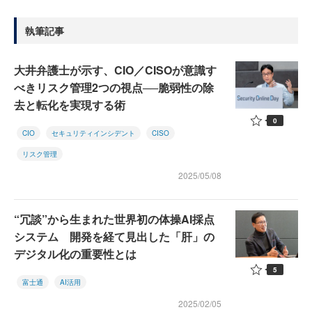
執筆記事
大井弁護士が示す、CIO／CISOが意識す
べきリスク管理2つの視点──脆弱性の除
去と転化を実現する術
0
CIO
セキュリティインシデント
CISO
リスク管理
2025/05/08
“冗談”から生まれた世界初の体操AI採点
システム 開発を経て見出した「肝」の
デジタル化の重要性とは
5
富士通
AI活用
2025/02/05