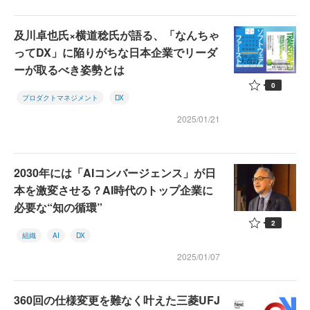
及川卓也氏×横道稔氏が語る、「なんちゃ
ってDX」に陥りがちな日本企業でリーダ
ーが取るべき姿勢とは
0
プロダクトマネジメント
DX
2025/01/21
2030年には「AIコンバージェンス」が日
本を激変させる？AI時代のトップ企業に
必要な“知の循環”
2
組織
AI
DX
2025/01/07
360回の仕様変更を難なく叶えた三菱UFJ