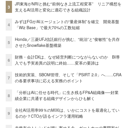
JR東海がNRIと挑む“前例なき上流工程変革” リニア構想を
3
支えるAI活用と変化に適応できる組織設計
みずほFGがAIエージェントの“量産体制”を確立 開発基盤
4
「Wiz Base」で最大70%の工数短縮
Honda／三菱UFJ信託銀行が挑む、“統治”と“俊敏性”を共存
5
させたSnowflake基盤構築
財務・会計DXは、なぜ経営判断につながらないのか BI導
6
入でも予実差異の説明に終始……変革の要諦は
技術的実装、SBOM管理、そして「PSIRT 2.0」へ……CRA
7
の各要求事項に応える実務のポイント
「分析はAIに任せる時代」に生き残るFP&A組織像──好業
8
績企業に共通する組織デザインからひも解く
全社AI活用率99％のMIXIは、いかにコストを最適化してい
9
るのか？CTOが語るインフラ運用戦略
未曾有のトレンドが押し寄せる今、ガートナーの専門家が