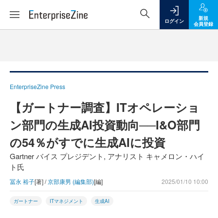
新規
ログイン
会員登録
EnterpriseZine Press
【ガートナー調査】ITオペレーショ
ン部門の生成AI投資動向──I&O部門
の54％がすでに生成AIに投資
Gartner バイス プレジデント, アナリスト キャメロン・ハイ
ト氏
冨永 裕子
[著] /
京部康男 (編集部)
[編]
2025/01/10 10:00
ガートナー
ITマネジメント
生成AI