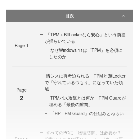
目次
「TPM＋BitLockerなら安心」という前提
が揺らいでいる
Page
1
なぜWindows 11は「TPM」を必須に
したのか
情シスに再考迫られる TPMとBitLocker
で「守れているつもり」になっていた領
域
Page
2
TPMバス攻撃とは何か TPM Guardが
埋める「最後の隙間」
「HP TPM Guard」の仕組みとねらい
すべてのPCに「物理防御」は必要か？
Page
3
役割とリスクに応じた、ハードウェア要