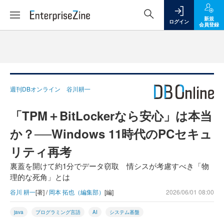
新規
ログイン
会員登録
週刊DBオンライン 谷川耕一
「TPM＋BitLockerなら安心」は本当
か？──Windows 11時代のPCセキュ
リティ再考
裏蓋を開けて約1分でデータ窃取 情シスが考慮すべき「物
理的な死角」とは
谷川 耕一
[著] /
岡本 拓也（編集部）
[編]
2026/06/01 08:00
java
プログラミング言語
AI
システム基盤