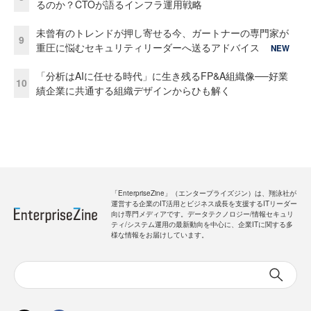
るのか？CTOが語るインフラ運用戦略
未曾有のトレンドが押し寄せる今、ガートナーの専門家が
9
重圧に悩むセキュリティリーダーへ送るアドバイス
NEW
「分析はAIに任せる時代」に生き残るFP&A組織像──好業
10
績企業に共通する組織デザインからひも解く
「EnterpriseZine」（エンタープライズジン）は、翔泳社が
運営する企業のIT活用とビジネス成長を支援するITリーダー
向け専門メディアです。データテクノロジー/情報セキュリ
ティ/システム運用の最新動向を中心に、企業ITに関する多
様な情報をお届けしています。