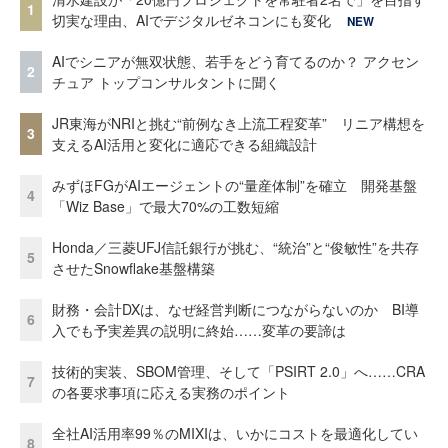
1
切実な理由、AIでデジタルゼネコンにも変化
NEW
AIでシニアが無双状態、若手をどう育てるのか？ アクセン
2
チュア トップコンサルタントに聞く
JR東海がNRIと挑む“前例なき上流工程変革” リニア構想を
3
支えるAI活用と変化に適応できる組織設計
みずほFGがAIエージェントの“量産体制”を確立 開発基盤
4
「Wiz Base」で最大70%の工数短縮
Honda／三菱UFJ信託銀行が挑む、“統治”と“俊敏性”を共存
5
させたSnowflake基盤構築
財務・会計DXは、なぜ経営判断につながらないのか BI導
6
入でも予実差異の説明に終始……変革の要諦は
技術的実装、SBOM管理、そして「PSIRT 2.0」へ……CRA
7
の各要求事項に応える実務のポイント
全社AI活用率99％のMIXIは、いかにコストを最適化してい
8