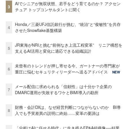
AIでシニアが無双状態、若手をどう育てるのか？ アクセン
3
チュア トップコンサルタントに聞く
Honda／三菱UFJ信託銀行が挑む、“統治”と“俊敏性”を共存
4
させたSnowflake基盤構築
JR東海がNRIと挑む“前例なき上流工程変革” リニア構想を
5
支えるAI活用と変化に適応できる組織設計
未曾有のトレンドが押し寄せる今、ガートナーの専門家が
6
重圧に悩むセキュリティリーダーへ送るアドバイス
NEW
メール配信に求められる「信頼性」は十分か？企業の
7
DMARC運用が失敗するワケとBIMI導入の勘所
財務・会計DXは、なぜ経営判断につながらないのか BI導
8
入でも予実差異の説明に終始……変革の要諦は
「分析はAIに任せる時代」に生き残るFP&A組織像──好業