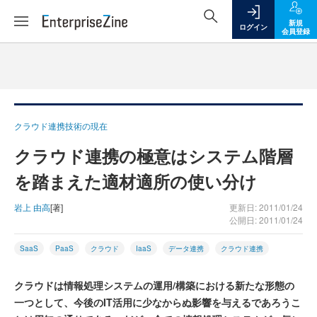
新規
ログイン
会員登録
クラウド連携技術の現在
クラウド連携の極意はシステム階層
を踏まえた適材適所の使い分け
岩上 由高
[著]
更新日: 2011/01/24
公開日: 2011/01/24
SaaS
PaaS
クラウド
IaaS
データ連携
クラウド連携
クラウドは情報処理システムの運用/構築における新たな形態の
一つとして、今後のIT活用に少なからぬ影響を与えるであろうこ