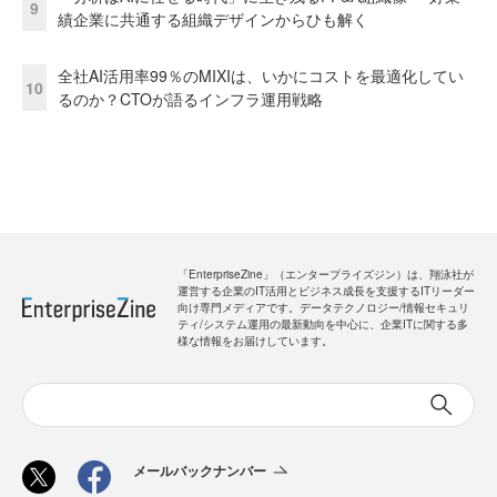
9
績企業に共通する組織デザインからひも解く
全社AI活用率99％のMIXIは、いかにコストを最適化してい
10
るのか？CTOが語るインフラ運用戦略
「EnterpriseZine」（エンタープライズジン）は、翔泳社が
運営する企業のIT活用とビジネス成長を支援するITリーダー
向け専門メディアです。データテクノロジー/情報セキュリ
ティ/システム運用の最新動向を中心に、企業ITに関する多
様な情報をお届けしています。
メールバックナンバー