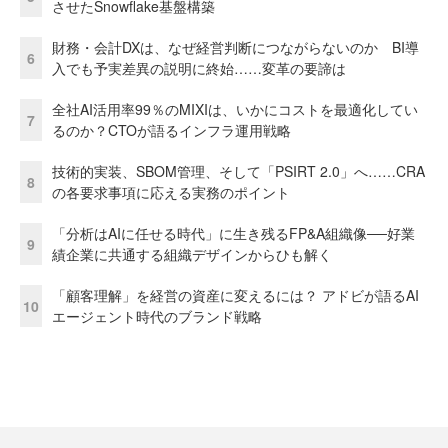
させたSnowflake基盤構築
財務・会計DXは、なぜ経営判断につながらないのか BI導
6
入でも予実差異の説明に終始……変革の要諦は
全社AI活用率99％のMIXIは、いかにコストを最適化してい
7
るのか？CTOが語るインフラ運用戦略
技術的実装、SBOM管理、そして「PSIRT 2.0」へ……CRA
8
の各要求事項に応える実務のポイント
「分析はAIに任せる時代」に生き残るFP&A組織像──好業
9
績企業に共通する組織デザインからひも解く
「顧客理解」を経営の資産に変えるには？ アドビが語るAI
10
エージェント時代のブランド戦略