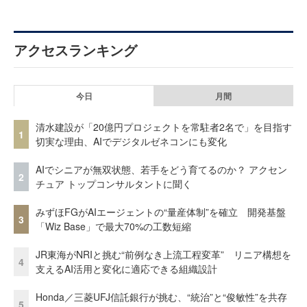
アクセスランキング
今日
月間
清水建設が「20億円プロジェクトを常駐者2名で」を目指す
1
切実な理由、AIでデジタルゼネコンにも変化
AIでシニアが無双状態、若手をどう育てるのか？ アクセン
2
チュア トップコンサルタントに聞く
みずほFGがAIエージェントの“量産体制”を確立 開発基盤
3
「Wiz Base」で最大70%の工数短縮
JR東海がNRIと挑む“前例なき上流工程変革” リニア構想を
4
支えるAI活用と変化に適応できる組織設計
Honda／三菱UFJ信託銀行が挑む、“統治”と“俊敏性”を共存
5