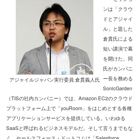
ンは「クラウ
ドとアジャイ
ル」と題した
倉貫氏による
短い講演で幕
を開けた。同
氏がカンパニ
ー長を務める
アジャイルジャパン実行委員 倉貫義人氏
SonicGarden
（TISの社内カンパニー）では、Amazon EC2のクラウド
プラットフォーム上で「youRoom」をはじめとする各種
アプリケーションサービスを提供している。いわゆる
SaaSと呼ばれるビジネスモデルだ。そして言うまでもな
く、セールスフォース・ドットコムは「Salesforce