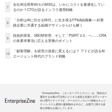
全社AI活用率99％のMIXIは、いかにコストを最適化してい
7
るのか？CTOが語るインフラ運用戦略
「分析はAIに任せる時代」に生き残るFP&A組織像──好業
8
績企業に共通する組織デザインからひも解く
技術的実装、SBOM管理、そして「PSIRT 2.0」へ……CRA
9
の各要求事項に応える実務のポイント
「顧客理解」を経営の資産に変えるには？ アドビが語るAI
10
エージェント時代のブランド戦略
「EnterpriseZine」（エンタープライズジン）は、翔泳社が
運営する企業のIT活用とビジネス成長を支援するITリーダー
向け専門メディアです。データテクノロジー/情報セキュリ
ティ/システム運用の最新動向を中心に、企業ITに関する多
様な情報をお届けしています。