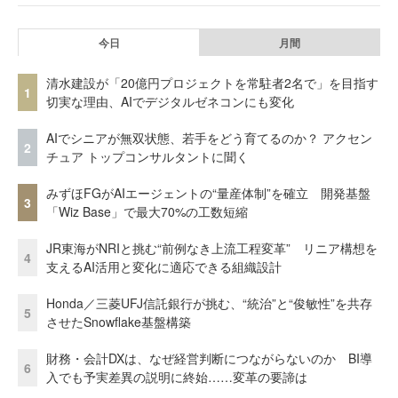
今日
月間
清水建設が「20億円プロジェクトを常駐者2名で」を目指す
1
切実な理由、AIでデジタルゼネコンにも変化
AIでシニアが無双状態、若手をどう育てるのか？ アクセン
2
チュア トップコンサルタントに聞く
みずほFGがAIエージェントの“量産体制”を確立 開発基盤
3
「Wiz Base」で最大70%の工数短縮
JR東海がNRIと挑む“前例なき上流工程変革” リニア構想を
4
支えるAI活用と変化に適応できる組織設計
Honda／三菱UFJ信託銀行が挑む、“統治”と“俊敏性”を共存
5
させたSnowflake基盤構築
財務・会計DXは、なぜ経営判断につながらないのか BI導
6
入でも予実差異の説明に終始……変革の要諦は