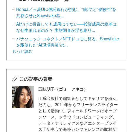
Honda／三菱UFJ信託銀行が挑む、“統治”と“俊敏性”を
共存させたSnowflake基...
AIだけに投資しても成果はでない──投資成果の格差は
なぜ生まれるのか？ 実態調査が浮き彫り...
パナソニック コネクト／NTTドコモに見る、Snowflake
を駆使した“AI現場実装”の...
もっと読む
この記事の著者
五味明子（ゴミ アキコ）
IT系出版社で編集者としてキャリアを積ん
だのち、2011年からフリーランスライター
として活動中。フィールドワークはオープ
ンソース、クラウドコンピューティング、
データアナリティクスなどエンタープライ
ズITが中心で海外カンファレンスの取材が