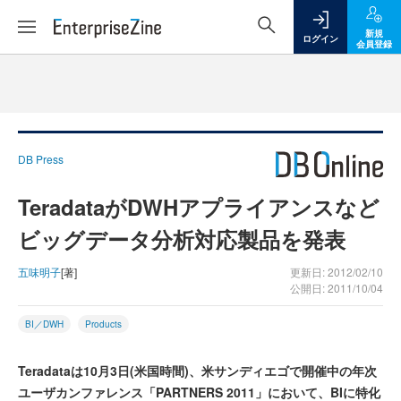
新規
ログイン
会員登録
DB Press
TeradataがDWHアプライアンスなど
ビッグデータ分析対応製品を発表
五味明子
[著]
更新日: 2012/02/10
公開日: 2011/10/04
BI／DWH
Products
Teradataは10月3日(米国時間)、米サンディエゴで開催中の年次
ユーザカンファレンス「PARTNERS 2011」において、BIに特化