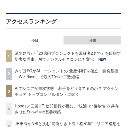
アクセスランキング
今日
月間
清水建設が「20億円プロジェクトを常駐者2名で」を目指す
1
切実な理由、AIでデジタルゼネコンにも変化
NEW
みずほFGがAIエージェントの“量産体制”を確立 開発基盤
2
「Wiz Base」で最大70%の工数短縮
AIでシニアが無双状態、若手をどう育てるのか？ アクセン
3
チュア トップコンサルタントに聞く
Honda／三菱UFJ信託銀行が挑む、“統治”と“俊敏性”を共存
4
させたSnowflake基盤構築
JR東海がNRIと挑む“前例なき上流工程変革” リニア構想を
5