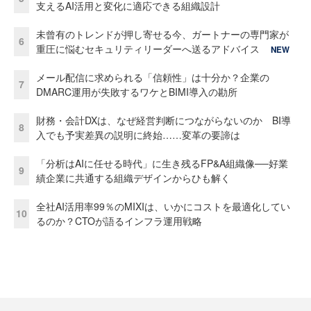
支えるAI活用と変化に適応できる組織設計
未曾有のトレンドが押し寄せる今、ガートナーの専門家が
6
重圧に悩むセキュリティリーダーへ送るアドバイス
NEW
メール配信に求められる「信頼性」は十分か？企業の
7
DMARC運用が失敗するワケとBIMI導入の勘所
財務・会計DXは、なぜ経営判断につながらないのか BI導
8
入でも予実差異の説明に終始……変革の要諦は
「分析はAIに任せる時代」に生き残るFP&A組織像──好業
9
績企業に共通する組織デザインからひも解く
全社AI活用率99％のMIXIは、いかにコストを最適化してい
10
るのか？CTOが語るインフラ運用戦略