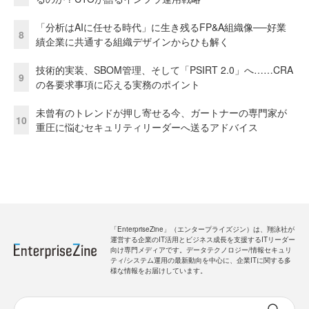
「分析はAIに任せる時代」に生き残るFP&A組織像──好業
8
績企業に共通する組織デザインからひも解く
技術的実装、SBOM管理、そして「PSIRT 2.0」へ……CRA
9
の各要求事項に応える実務のポイント
未曾有のトレンドが押し寄せる今、ガートナーの専門家が
10
重圧に悩むセキュリティリーダーへ送るアドバイス
「EnterpriseZine」（エンタープライズジン）は、翔泳社が
運営する企業のIT活用とビジネス成長を支援するITリーダー
向け専門メディアです。データテクノロジー/情報セキュリ
ティ/システム運用の最新動向を中心に、企業ITに関する多
様な情報をお届けしています。