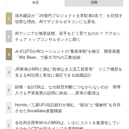
今日
月間
清水建設が「20億円プロジェクトを常駐者2名で」を目指す
1
切実な理由、AIでデジタルゼネコンにも変化
AIでシニアが無双状態、若手をどう育てるのか？ アクセン
2
チュア トップコンサルタントに聞く
みずほFGがAIエージェントの“量産体制”を確立 開発基盤
3
「Wiz Base」で最大70%の工数短縮
JR東海がNRIと挑む“前例なき上流工程変革” リニア構想を
4
支えるAI活用と変化に適応できる組織設計
財務・会計DXは、なぜ経営判断につながらないのか BI導
5
入でも予実差異の説明に終始……変革の要諦は
Honda／三菱UFJ信託銀行が挑む、“統治”と“俊敏性”を共存
6
させたSnowflake基盤構築
全社AI活用率99％のMIXIは、いかにコストを最適化してい
7
るのか？CTOが語るインフラ運用戦略