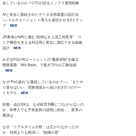
化しているのか？CTOが語るインフラ運用戦略
AIと安全に接続されたデータ活用基盤の設計法
──マルチエージェント導入を成功させる5ステッ
プ
NEW
JR東海がNRIと挑む“前例なき上流工程変革” リ
ニア構想を支えるAI活用と変化に適応できる組織
設計
NEW
みずほFGがAIエージェントの“量産体制”を確立
開発基盤「Wiz Base」で最大70%の工数短縮
NEW
なぜ“PoC疲れ”が蔓延しているのか？──「またや
り直せばいい」実験感覚から抜け出す5つのゲー
トモデル
NEW
財務・会計DXは、なぜ経営判断につながらないの
か BI導入でも予実差異の説明に終始……変革の
要諦は
なぜ「リアルタイム分析」は広がらなかったの
か 技術よりも根深い、“組織の壁”