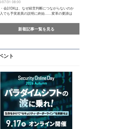
/07/31 08:00
務・会計DXは、なぜ経営判断につながらないのか
導入でも予実差異の説明に終始……変革の要諦は
新着記事一覧を見る
ベント