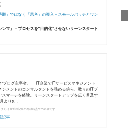
覧
手順」ではなく「思考」の導入－スモールバッチとワン
レンマ」－プロセスを“目的化”させないリーンスタート
p Japan"ブログ主宰者。 IT企業でITサービスマネジメント
ネジメントのコンサルタントを務める傍ら、数々のITプ
デスマーチを経験。リーンスタートアップを広く普及す
月より&...
、または直近の記事の寄稿時点での内容です
筆記事