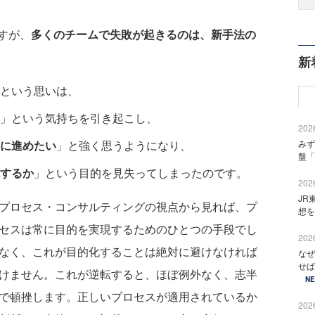
すが、
多くのチームで失敗が起きるのは、新手法の
新
という思いは、
」という気持ちを引き起こし、
2026
に進めたい
」と強く思うようになり、
みず
盤「
するか
」という目的を見失ってしまったのです。
2026
JR
ロセス・コンサルティングの視点から見れば、プ
想を
セスは常に目的を実現するためのひとつの手段でし
2026
なく、これが目的化することは絶対に避けなければ
なぜ
せば
けません。これが逆転すると、ほぼ例外なく、志半
N
で頓挫します。正しいプロセスが適用されているか
2026