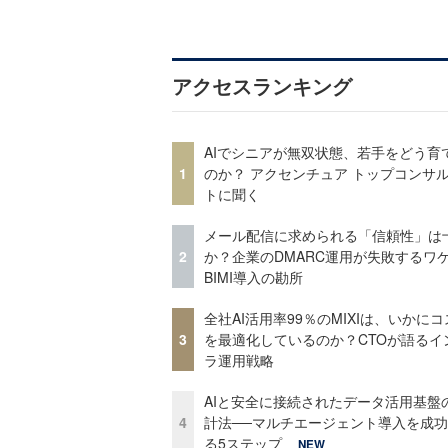
アクセスランキング
AIでシニアが無双状態、若手をどう育
1
のか？ アクセンチュア トップコンサ
トに聞く
メール配信に求められる「信頼性」は
2
か？企業のDMARC運用が失敗するワ
BIMI導入の勘所
全社AI活用率99％のMIXIは、いかに
3
を最適化しているのか？CTOが語るイ
ラ運用戦略
AIと安全に接続されたデータ活用基盤
4
計法──マルチエージェント導入を成
る5ステップ
NEW