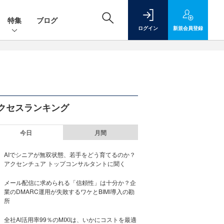
特集
ブログ
ログイン
新規
会員登録
クセスランキング
今日
月間
AIでシニアが無双状態、若手をどう育てるのか？
アクセンチュア トップコンサルタントに聞く
メール配信に求められる「信頼性」は十分か？企
業のDMARC運用が失敗するワケとBIMI導入の勘
所
全社AI活用率99％のMIXIは、いかにコストを最適