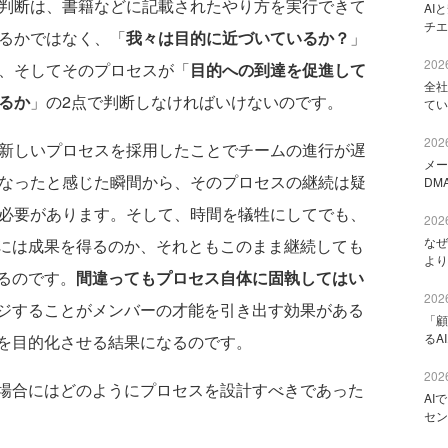
判断は、書籍などに記載されたやり方を実行できて
AI
チエ
るかではなく、「
我々は目的に近づいているか？
」
2026
、そしてそのプロセスが「
目的への到達を促進して
全社
るか
」の2点で判断しなければいけないのです。
てい
2026
しいプロセスを採用したことでチームの進行が遅
メー
なったと感じた瞬間から、そのプロセスの継続は疑
DM
必要があります。そして、時間を犠牲にしてでも、
2026
なぜ
には成果を得るのか、それともこのまま継続しても
より
るのです。
間違ってもプロセス自体に固執してはい
2026
ジすることがメンバーの才能を引き出す効果がある
「顧
るA
を目的化させる結果になるのです。
2026
場合にはどのようにプロセスを設計すべきであった
AI
セン