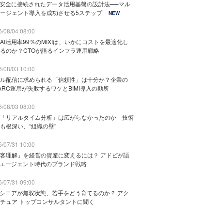
と安全に接続されたデータ活用基盤の設計法──マル
ージェント導入を成功させる5ステップ
NEW
/08/04 08:00
AI活用率99％のMIXIは、いかにコストを最適化し
るのか？CTOが語るインフラ運用戦略
/08/03 10:00
ル配信に求められる「信頼性」は十分か？企業の
ARC運用が失敗するワケとBIMI導入の勘所
/08/03 08:00
「リアルタイム分析」は広がらなかったのか 技術
も根深い、“組織の壁”
/07/31 10:00
客理解」を経営の資産に変えるには？ アドビが語
Iエージェント時代のブランド戦略
/07/31 09:00
でシニアが無双状態、若手をどう育てるのか？ アク
チュア トップコンサルタントに聞く