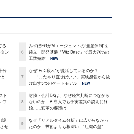
てる
みずほFGがAIエージェントの“量産体制”を
ルタン
6
確立 開発基盤「Wiz Base」で最大70%の
工数短縮
NEW
十分
なぜ“PoC疲れ”が蔓延しているのか？
ケと
7
──「またやり直せばいい」実験感覚から抜
け出す5つのゲートモデル
NEW
コスト
財務・会計DXは、なぜ経営判断につながら
ンフ
8
ないのか BI導入でも予実差異の説明に終
始……変革の要諦は
の設
なぜ「リアルタイム分析」は広がらなかっ
9
功させ
たのか 技術よりも根深い、“組織の壁”