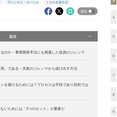
ン
ITビジネス・モバイル
トヨタ生産方式
通知
4
目次
5
するのか－事業開発手法にも精通した役員のジレンマ
6
運用」である－失敗のジレンマから抜け出す方法
7
ーンを避けるためには？プロセスは手段であり目的では
8
ないためには「3つのセット」が重要だ
9