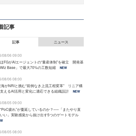
着記事
記事
ニュース
/08/06 09:00
ほFGがAIエージェントの“量産体制”を確立 開発基
Wiz Base」で最大70%の工数短縮
NEW
/08/06 08:00
東海がNRIと挑む“前例なき上流工程変革” リニア構
支えるAI活用と変化に適応できる組織設計
NEW
/08/05 09:00
“PoC疲れ”が蔓延しているのか？──「またやり直
いい」実験感覚から抜け出す5つのゲートモデル
EW
/08/05 08:00