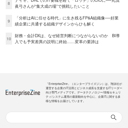
ナイキ、DHLでのIT要職を経て「ロッテ」のCIOに──丸茂
8
眞弓さんが“集大成の場”で挑戦したいこと
「分析はAIに任せる時代」に生き残るFP&A組織像──好業
9
績企業に共通する組織デザインからひも解く
財務・会計DXは、なぜ経営判断につながらないのか BI導
10
入でも予実差異の説明に終始……変革の要諦は
「EnterpriseZine」（エンタープライズジン）は、翔泳社が
運営する企業のIT活用とビジネス成長を支援するITリーダー
向け専門メディアです。データテクノロジー/情報セキュリ
ティ/システム運用の最新動向を中心に、企業ITに関する多
様な情報をお届けしています。