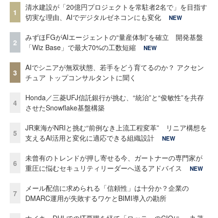
清水建設が「20億円プロジェクトを常駐者2名で」を目指す
1
切実な理由、AIでデジタルゼネコンにも変化
NEW
みずほFGがAIエージェントの“量産体制”を確立 開発基盤
2
「Wiz Base」で最大70%の工数短縮
NEW
AIでシニアが無双状態、若手をどう育てるのか？ アクセン
3
チュア トップコンサルタントに聞く
Honda／三菱UFJ信託銀行が挑む、“統治”と“俊敏性”を共存
4
させたSnowflake基盤構築
JR東海がNRIと挑む“前例なき上流工程変革” リニア構想を
5
支えるAI活用と変化に適応できる組織設計
NEW
未曾有のトレンドが押し寄せる今、ガートナーの専門家が
6
重圧に悩むセキュリティリーダーへ送るアドバイス
NEW
メール配信に求められる「信頼性」は十分か？企業の
7
DMARC運用が失敗するワケとBIMI導入の勘所