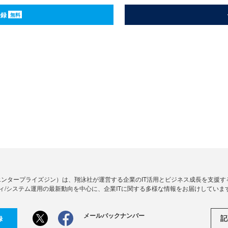
登録
無料
Zine」（エンタープライズジン）は、翔泳社が運営する企業のIT活用とビジネス成長を支
ィ/システム運用の最新動向を中心に、企業ITに関する多様な情報をお届けしていま
メールバックナンバー
記
録