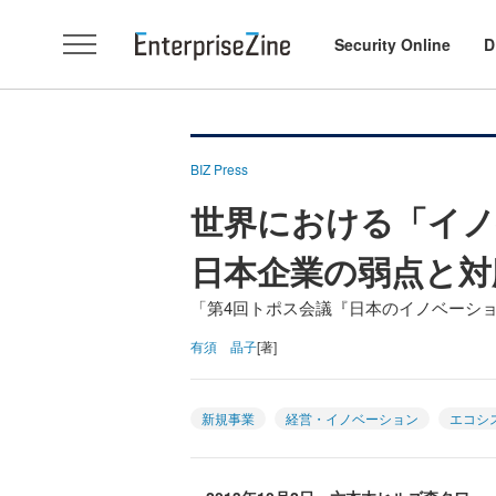
Security Online
D
BIZ Press
世界における「イノ
日本企業の弱点と対
「第4回トポス会議『日本のイノベーシ
有須 晶子
[著]
新規事業
経営・イノベーション
エコシ