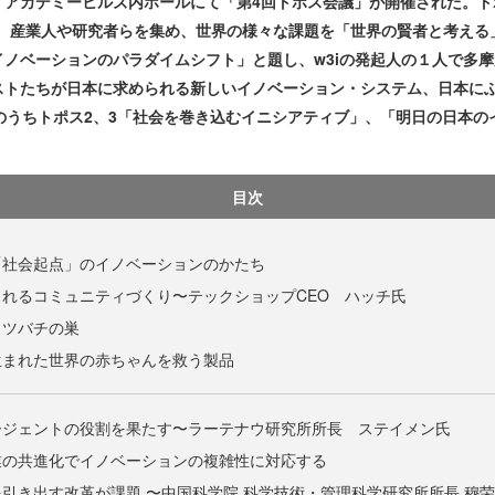
ー・アカデミーヒルズ内ホールにて「第4回トポス会議」が開催された。
)が、産業人や研究者らを集め、世界の様々な課題を「世界の賢者と考える
ノベーションのパラダイムシフト」と題し、w3iの発起人の１人で多
ストたちが日本に求められる新しいイノベーション・システム、日本に
のうちトポス2、3「社会を巻き込むイニシアティブ」、「明日の日本
目次
「社会起点」のイノベーションのかたち
れるコミュニティづくり〜テックショップCEO ハッチ氏
ミツバチの巣
生まれた世界の赤ちゃんを救う製品
ージェントの役割を果たす〜ラーテナウ研究所所長 ステイメン氏
業の共進化でイノベーションの複雑性に対応する
引き出す改革が課題 〜中国科学院 科学技術・管理科学研究所所長 穆荣