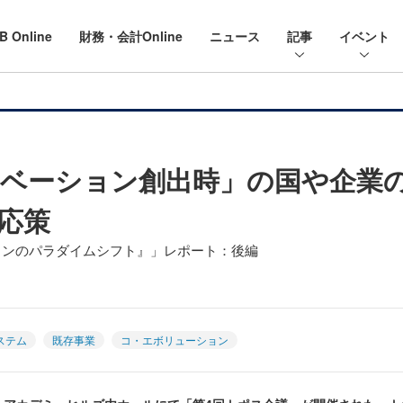
B Online
財務・会計Online
ニュース
記事
イベント
ベーション創出時」の国や企業
応策
ョンのパラダイムシフト』」レポート：後編
ステム
既存事業
コ・エボリューション