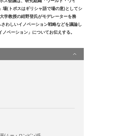
トポス会議は、研究組織「ワールド・ワイ
」場(トポスはギリシャ語で場の意)としてシ
摩大学教授の紺野登氏がモデレーターを務
ふさわしいイノベーション戦略などを議論し
のイノベーション」についてお伝えする。
平(ムー・ロンピン)氏