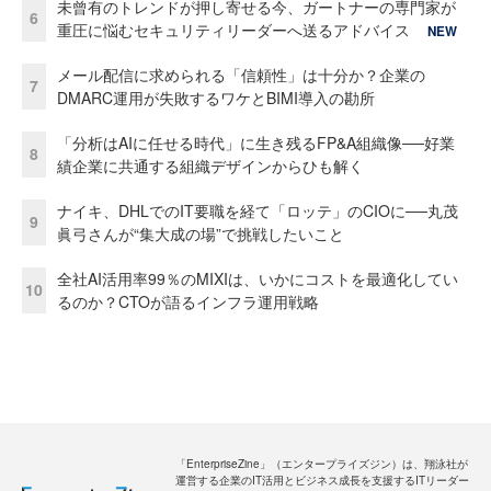
未曾有のトレンドが押し寄せる今、ガートナーの専門家が
6
重圧に悩むセキュリティリーダーへ送るアドバイス
NEW
メール配信に求められる「信頼性」は十分か？企業の
7
DMARC運用が失敗するワケとBIMI導入の勘所
「分析はAIに任せる時代」に生き残るFP&A組織像──好業
8
績企業に共通する組織デザインからひも解く
ナイキ、DHLでのIT要職を経て「ロッテ」のCIOに──丸茂
9
眞弓さんが“集大成の場”で挑戦したいこと
全社AI活用率99％のMIXIは、いかにコストを最適化してい
10
るのか？CTOが語るインフラ運用戦略
「EnterpriseZine」（エンタープライズジン）は、翔泳社が
運営する企業のIT活用とビジネス成長を支援するITリーダー