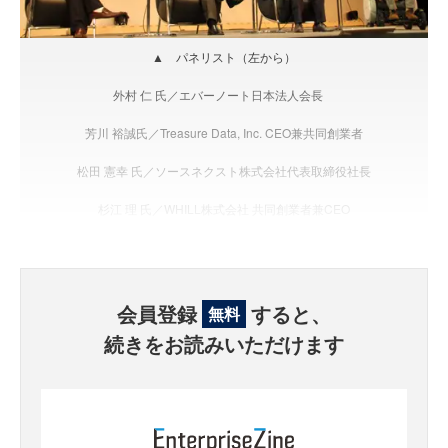
▲ パネリスト（左から）
外村 仁 氏／エバーノート日本法人会長
芳川 裕誠氏／Treasure Data, Inc. CEO兼共同創業者
松田 憲幸 氏／ソースネクスト株式会社代表取締役社長
杉江 理 氏／WHILL株式会社 共同創業者兼CEO
会員登録
すると、
無料
続きをお読みいただけます