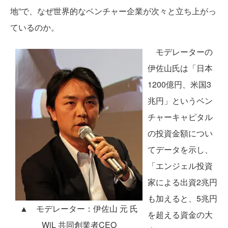
地”で、なぜ世界的なベンチャー企業が次々と立ち上がっ
ているのか。
モデレーターの
伊佐山氏は「日本
1200億円、米国3
兆円」というベン
チャーキャピタル
の投資金額につい
てデータを示し、
「エンジェル投資
家による出資2兆円
も加えると、5兆円
▲ モデレーター：伊佐山 元 氏
を超える資金の大
WiL 共同創業者CEO