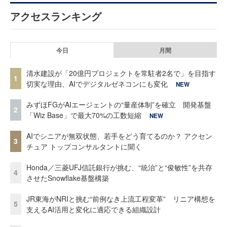
アクセスランキング
今日
月間
清水建設が「20億円プロジェクトを常駐者2名で」を目指す
1
切実な理由、AIでデジタルゼネコンにも変化
NEW
みずほFGがAIエージェントの“量産体制”を確立 開発基盤
2
「Wiz Base」で最大70%の工数短縮
NEW
AIでシニアが無双状態、若手をどう育てるのか？ アクセン
3
チュア トップコンサルタントに聞く
Honda／三菱UFJ信託銀行が挑む、“統治”と“俊敏性”を共存
4
させたSnowflake基盤構築
JR東海がNRIと挑む“前例なき上流工程変革” リニア構想を
5
支えるAI活用と変化に適応できる組織設計