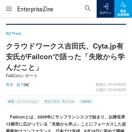
新規
ログイン
会員登録
BIZ Press
クラウドワークス吉田氏、Cyta.jp有
安氏がFailconで語った「失敗から学
んだこと」
FailConレポート
有須 晶子
[編]
更新日: 2014/06/23
公開日: 2014/06/23
経営・イノベーション
ITビジネス・モバイル
FailCon
Failconとは、2009年にサンフランシスコで始まり、以降世界
12都市に広がっている「失敗から学ぶ」ことにフォーカスした起
業家向けコンファランス。日本では先頃、6月18日に初めて開催