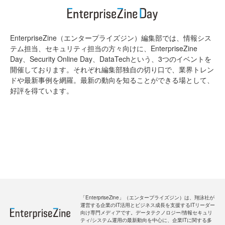
EnterpriseZine（エンタープライズジン）編集部では、情報シス
テム担当、セキュリティ担当の方々向けに、EnterpriseZine
Day、Security Online Day、DataTechという、3つのイベントを
開催しております。それぞれ編集部独自の切り口で、業界トレン
ドや最新事例を網羅。最新の動向を知ることができる場として、
好評を得ています。
「EnterpriseZine」（エンタープライズジン）は、翔泳社が
運営する企業のIT活用とビジネス成長を支援するITリーダー
向け専門メディアです。データテクノロジー/情報セキュリ
ティ/システム運用の最新動向を中心に、企業ITに関する多