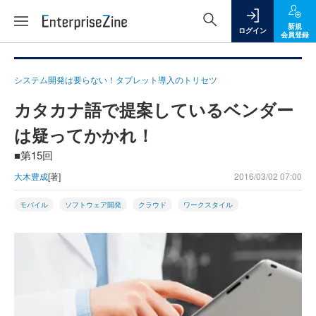
新規
ログイン
会員登録
システム開発は要らない！タブレット導入のトリセツ
カタカナ語で提案しているベンダー
は疑ってかかれ！
■第15回
大木豊成
[著]
2016/03/02 07:00
モバイル
ソフトウェア開発
クラウド
ワークスタイル