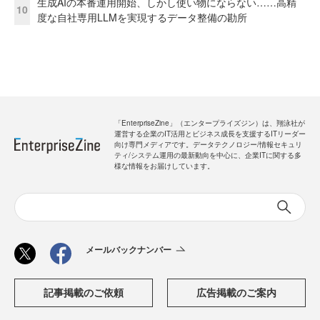
生成AIの本番運用開始、しかし使い物にならない……高精
10
度な自社専用LLMを実現するデータ整備の勘所
「EnterpriseZine」（エンタープライズジン）は、翔泳社が
運営する企業のIT活用とビジネス成長を支援するITリーダー
向け専門メディアです。データテクノロジー/情報セキュリ
ティ/システム運用の最新動向を中心に、企業ITに関する多
様な情報をお届けしています。
メールバックナンバー
記事掲載のご依頼
広告掲載のご案内