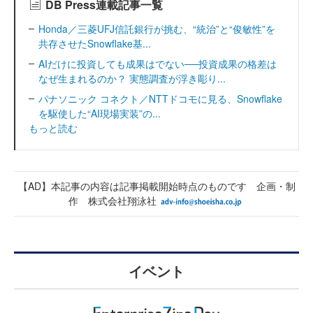
DB Press連載記事一覧
Honda／三菱UFJ信託銀行が挑む、“統治”と“俊敏性”を
共存させたSnowflake基...
AIだけに投資しても成果はでない──投資成果の格差は
なぜ生まれるのか？ 実態調査が浮き彫り...
パナソニック コネクト／NTTドコモに見る、Snowflake
を駆使した“AI現場実装”の...
もっと読む
【AD】本記事の内容は記事掲載開始時点のものです 企画・制
作 株式会社翔泳社
イベント