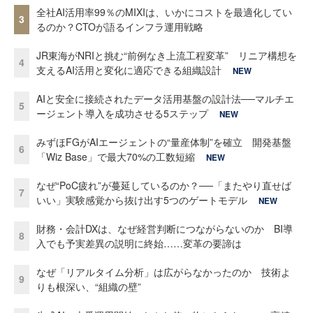
全社AI活用率99％のMIXIは、いかにコストを最適化してい
3
るのか？CTOが語るインフラ運用戦略
JR東海がNRIと挑む“前例なき上流工程変革” リニア構想を
4
支えるAI活用と変化に適応できる組織設計
NEW
AIと安全に接続されたデータ活用基盤の設計法──マルチエ
5
ージェント導入を成功させる5ステップ
NEW
みずほFGがAIエージェントの“量産体制”を確立 開発基盤
6
「Wiz Base」で最大70%の工数短縮
NEW
なぜ“PoC疲れ”が蔓延しているのか？──「またやり直せば
7
いい」実験感覚から抜け出す5つのゲートモデル
NEW
財務・会計DXは、なぜ経営判断につながらないのか BI導
8
入でも予実差異の説明に終始……変革の要諦は
なぜ「リアルタイム分析」は広がらなかったのか 技術よ
9
りも根深い、“組織の壁”