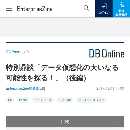
新規
ログイン
会員登録
DB Press
（AD）
特別鼎談「データ仮想化の大いなる
可能性を探る！」（後編）
EnterpriseZine編集部
[編]
2017/03/03 11:00
DB
Focus
ビッグデータ
BI／DWH
データベース仮想化
目次