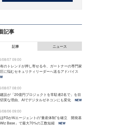
着記事
記事
ニュース
/08/07 09:00
有のトレンドが押し寄せる今、ガートナーの専門家
圧に悩むセキュリティリーダーへ送るアドバイス
EW
/08/07 08:00
建設が「20億円プロジェクトを常駐者2名で」を目
切実な理由、AIでデジタルゼネコンにも変化
NEW
/08/06 09:00
ほFGがAIエージェントの“量産体制”を確立 開発基
Wiz Base」で最大70%の工数短縮
NEW