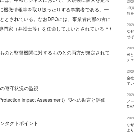
2026
JR
に機微情報等を取り扱ったりする事業者である。一
想を
こととされている。なおDPOには、事業者内部の者に
2026
専門家（弁護士等）を任命してよいとされている
＊1
なぜ
せば
2026
ものと監督機関に対するものとの両方が規定されて
AI
チエ
2026
全社
てい
の遵守状況の監視
2026
tion Impact Assessment）
*3
への助言と評価
メー
DM
2026
ンタクトポイント
なぜ
より