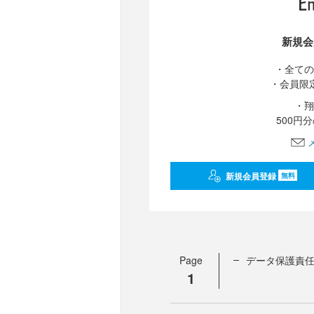
新規会
・全ての
・会員限
・翔
500円
新規会員登録
無料
Page
データ保護責任
1