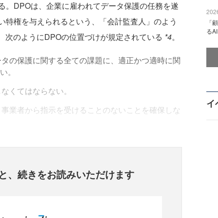
。DPOは、企業に雇われてデータ保護の任務を遂
2026
い特権を与えられるという、「会計監査人」のよう
「顧
るA
は、次のようにDPOの位置づけが規定されている
*4
。
ータの保護に関する全ての課題に、適正かつ適時に関
い。
しなくてはならない。
イ
、事業者から指示を受けることのないことを確保しな
と、
続きをお読みいただけます