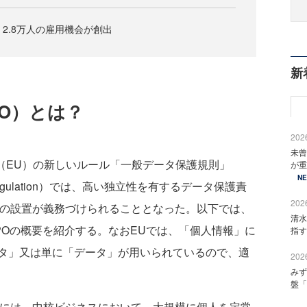
、2.8万人の雇用機会が創出
新
O）とは？
2026
未曾
（EU）の新しいルール「一般データ保護規則」
が重
N
tion Regulation）では、高い独立性を有するデータ保護責
2026
Officer）の設置が義務づけられることとなった。以下では、
清水
POの概要を紹介する。なおEUでは、「個人情報」に
指す
タ」又は単に「データ」が用いられているので、適
2026
みず
盤「
には、中核ビジネスにおいて、大規模に個人を定常