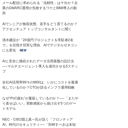
メール配信に求められる「信頼性」は十分か？企
業のDMARC運用が失敗するワケとBIMI導入の勘
所
AIでシニアが無双状態、若手をどう育てるのか？
アクセンチュア トップコンサルタントに聞く
清水建設が「20億円プロジェクトを常駐者2名
で」を目指す切実な理由、AIでデジタルゼネコン
にも変化
NEW
AIと安全に接続されたデータ活用基盤の設計法
──マルチエージェント導入を成功させる5ステッ
プ
全社AI活用率99％のMIXIは、いかにコストを最適
化しているのか？CTOが語るインフラ運用戦略
なぜ“PoC疲れ”が蔓延しているのか？──「またや
り直せばいい」実験感覚から抜け出す5つのゲー
トモデル
NEC・CISO淵上真一氏が説く「フロンティア
AI」時代のセキュリティ──「対峙すべきは未知