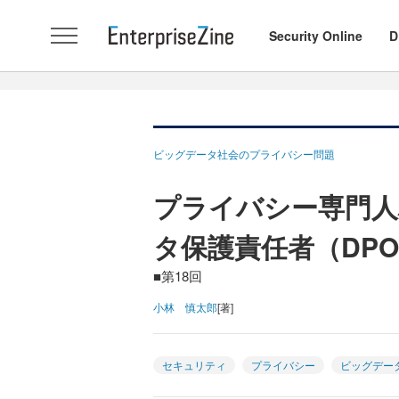
Security Online
D
ビッグデータ社会のプライバシー問題
プライバシー専門人
タ保護責任者（DP
■第18回
小林 慎太郎
[著]
セキュリティ
プライバシー
ビッグデー