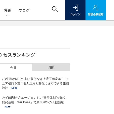
特集
ブログ
ログイン
新規
会員登録
クセスランキング
今日
月間
JR東海がNRIと挑む“前例なき上流工程変革” リ
ニア構想を支えるAI活用と変化に適応できる組織
設計
NEW
みずほFGがAIエージェントの“量産体制”を確立
開発基盤「Wiz Base」で最大70%の工数短縮
NEW