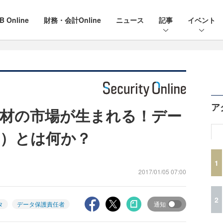
B Online
財務・会計Online
ニュース
記事
イベント
ア
材の市場が生まれる！デー
O）とは何か？
1
2017/01/05 07:00
2
タ
データ保護責任者
通知