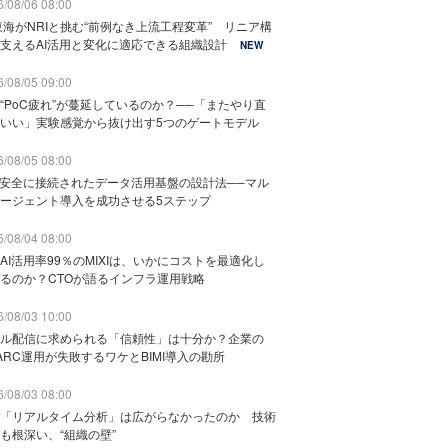
/08/06 08:00
東海がNRIと挑む“前例なき上流工程変革” リニア構
支えるAI活用と変化に適応できる組織設計
NEW
/08/05 09:00
“PoC疲れ”が蔓延しているのか？──「またやり直
いい」実験感覚から抜け出す5つのゲートモデル
/08/05 08:00
と安全に接続されたデータ活用基盤の設計法──マル
ージェント導入を成功させる5ステップ
/08/04 08:00
AI活用率99％のMIXIは、いかにコストを最適化し
るのか？CTOが語るインフラ運用戦略
/08/03 10:00
ル配信に求められる「信頼性」は十分か？企業の
ARC運用が失敗するワケとBIMI導入の勘所
/08/03 08:00
「リアルタイム分析」は広がらなかったのか 技術
も根深い、“組織の壁”