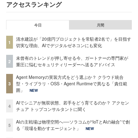
アクセスランキング
今日
月間
清水建設が「20億円プロジェクトを常駐者2名で」を目指す
1
切実な理由、AIでデジタルゼネコンにも変化
未曾有のトレンドが押し寄せる今、ガートナーの専門家が
2
重圧に悩むセキュリティリーダーへ送るアドバイス
Agent Memoryの実装方式をどう選ぶか？ クラウド統合
3
型・ライブラリ・OSS・Agent Runtimeで異なる「責任範
囲」
NEW
AIでシニアが無双状態、若手をどう育てるのか？ アクセン
4
チュア トップコンサルタントに聞く
AIの主戦場は物理空間へ──ソラコムが“IoTとAIの融合”で創
5
る「現場を動かすエージェント」
NEW