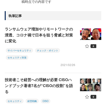
稿時点での内容です
執筆記事
ランサムウェア増加やリモートワークの
浸透、コロナ禍で日本を狙う脅威と対策
に変化
0
サイバーセキュリティ
チェック・ポイント
セキュリティ対策
2021/02/26
技術者こそ経営への理解が必要 CISOハ
ンドブック著者7名が“CISOの役割”を語
る
0
セキュリティ
経営戦略
CISO