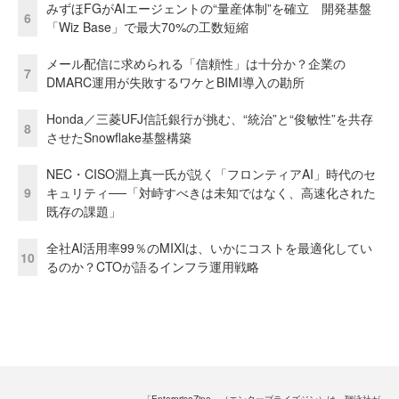
みずほFGがAIエージェントの“量産体制”を確立 開発基盤
6
「Wiz Base」で最大70%の工数短縮
メール配信に求められる「信頼性」は十分か？企業の
7
DMARC運用が失敗するワケとBIMI導入の勘所
Honda／三菱UFJ信託銀行が挑む、“統治”と“俊敏性”を共存
8
させたSnowflake基盤構築
NEC・CISO淵上真一氏が説く「フロンティアAI」時代のセ
9
キュリティ──「対峙すべきは未知ではなく、高速化された
既存の課題」
全社AI活用率99％のMIXIは、いかにコストを最適化してい
10
るのか？CTOが語るインフラ運用戦略
「EnterpriseZine」（エンタープライズジン）は、翔泳社が