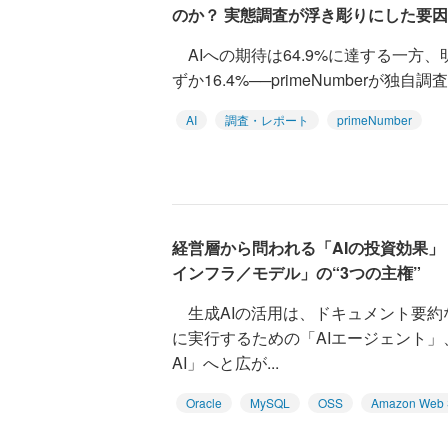
のか？ 実態調査が浮き彫りにした要因
AIへの期待は64.9%に達する一方
ずか16.4%──primeNumberが独
AI
調査・レポート
primeNumber
経営層から問われる「AIの投資効果」
インフラ／モデル」の“3つの主権”
生成AIの活用は、ドキュメント要約
に実行するための「AIエージェント
AI」へと広が...
Oracle
MySQL
OSS
Amazon Web 