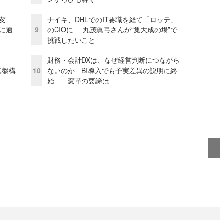
変
ナイキ、DHLでのIT要職を経て「ロッテ」
化に適
9
のCIOに──丸茂眞弓さんが“集大成の場”で
挑戦したいこと
財務・会計DXは、なぜ経営判断につながら
e基盤構
10
ないのか BI導入でも予実差異の説明に終
始……変革の要諦は