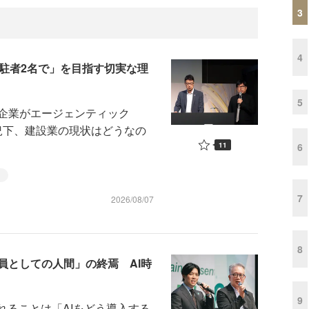
3
4
常駐者2名で」を目指す切実な理
5
企業がエージェンティック
的な状況下、建設業の現状はどうなの
11
6
ト
7
2026/08/07
8
員としての人間」の終焉 AI時
9
れることは「AIをどう導入する