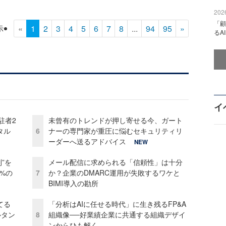
2026
「顧
«
1
2
3
4
5
6
7
8
...
94
95
»
示
るA
イ
駐者2
未曾有のトレンドが押し寄せる今、ガート
タル
6
ナーの専門家が重圧に悩むセキュリティリ
ーダーへ送るアドバイス
NEW
”を
メール配信に求められる「信頼性」は十分
0%の
7
か？企業のDMARC運用が失敗するワケと
BIMI導入の勘所
てる
「分析はAIに任せる時代」に生き残るFP&A
ルタン
8
組織像──好業績企業に共通する組織デザイ
ンからひも解く