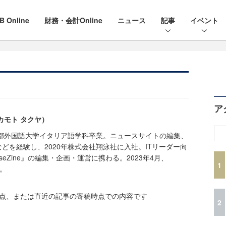
B Online
財務・会計Online
ニュース
記事
イベント
ア
カモト タクヤ）
京都外国語大学イタリア語学科卒業。ニュースサイトの編集、
どを経験し、2020年株式会社翔泳社に入社。ITリーダー向
riseZine』の編集・企画・運営に携わる。2023年4月、
1
任。
時点、または直近の記事の寄稿時点での内容です
2