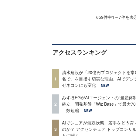
659件中1～7件を表
アクセスランキング
清水建設が「20億円プロジェクトを常
1
名で」を目指す切実な理由、AIでデジ
ゼネコンにも変化
NEW
みずほFGがAIエージェントの“量産体制
2
確立 開発基盤「Wiz Base」で最大7
工数短縮
NEW
AIでシニアが無双状態、若手をどう育
3
のか？ アクセンチュア トップコンサ
トに聞く