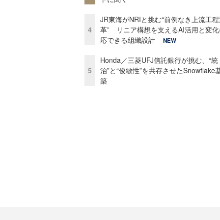
JR東海がNRIと挑む“前例なき上流工程
4
革” リニア構想を支えるAI活用と変
応できる組織設計
NEW
Honda／三菱UFJ信託銀行が挑む、“統
5
治”と“俊敏性”を共存させたSnowflak
築