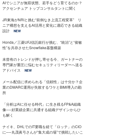
AIでシニアが無双状態、若手をどう育てるのか？
アクセンチュア トップコンサルタントに聞く
JR東海がNRIと挑む“前例なき上流工程変革” リ
ニア構想を支えるAI活用と変化に適応できる組織
設計
NEW
Honda／三菱UFJ信託銀行が挑む、“統治”と“俊敏
性”を共存させたSnowflake基盤構築
未曾有のトレンドが押し寄せる今、ガートナーの
専門家が重圧に悩むセキュリティリーダーへ送る
アドバイス
NEW
メール配信に求められる「信頼性」は十分か？企
業のDMARC運用が失敗するワケとBIMI導入の勘
所
「分析はAIに任せる時代」に生き残るFP&A組織
像──好業績企業に共通する組織デザインからひ
も解く
ナイキ、DHLでのIT要職を経て「ロッテ」のCIO
に──丸茂眞弓さんが“集大成の場”で挑戦したいこ