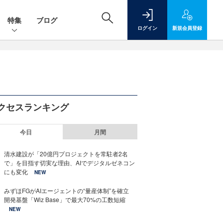
特集
ブログ
ログイン
新規
会員登録
クセスランキング
今日
月間
清水建設が「20億円プロジェクトを常駐者2名
で」を目指す切実な理由、AIでデジタルゼネコン
にも変化
NEW
みずほFGがAIエージェントの“量産体制”を確立
開発基盤「Wiz Base」で最大70%の工数短縮
NEW