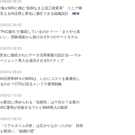
/08/06 08:00
東海がNRIと挑む“前例なき上流工程変革” リニア構
支えるAI活用と変化に適応できる組織設計
NEW
/08/05 09:00
“PoC疲れ”が蔓延しているのか？──「またやり直
いい」実験感覚から抜け出す5つのゲートモデル
/08/05 08:00
と安全に接続されたデータ活用基盤の設計法──マル
ージェント導入を成功させる5ステップ
/08/04 08:00
AI活用率99％のMIXIは、いかにコストを最適化し
るのか？CTOが語るインフラ運用戦略
/08/03 10:00
ル配信に求められる「信頼性」は十分か？企業の
ARC運用が失敗するワケとBIMI導入の勘所
/08/03 08:00
「リアルタイム分析」は広がらなかったのか 技術
も根深い、“組織の壁”