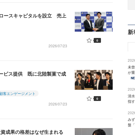
ロースキャピタルを設立 売上
新
0
2026/07/23
2026
未曾
が重
新サービス提供 既に北陸製菓で成
N
2026
顧客エンゲージメント
清水
0
指す
2026/07/23
2026
みず
盤「
投資成果の格差はなぜ生まれる