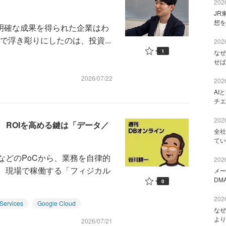
2026
JR
想を
、明確な成果を得られた企業はわ
自調査で浮き彫りにしたのは、投資...
2026
1
なぜ
せば
2026/07/22
2026
AI
チエ
2026
 ROIを高める鍵は「データ／
全社
てい
などのPoCから、業務を自律的
2026
」、現場で稼働する「フィジカル
メー
DM
0
2026
Services
Google Cloud
なぜ
より
2026/07/21