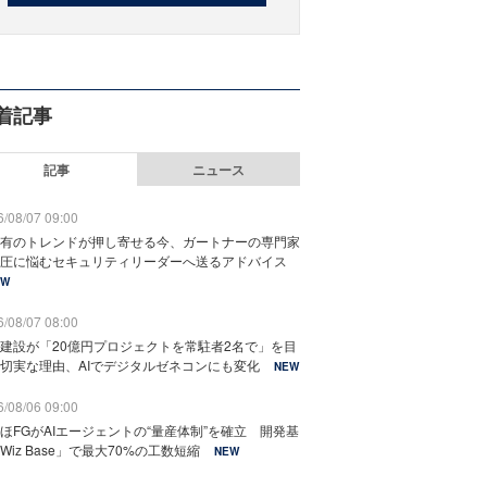
着記事
記事
ニュース
/08/07 09:00
有のトレンドが押し寄せる今、ガートナーの専門家
圧に悩むセキュリティリーダーへ送るアドバイス
EW
/08/07 08:00
建設が「20億円プロジェクトを常駐者2名で」を目
切実な理由、AIでデジタルゼネコンにも変化
NEW
/08/06 09:00
ほFGがAIエージェントの“量産体制”を確立 開発基
Wiz Base」で最大70%の工数短縮
NEW