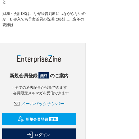
と
財務・会計DXは、なぜ経営判断につながらないの
か BI導入でも予実差異の説明に終始……変革の
要諦は
新規会員登録
のご案内
無料
・全ての過去記事が閲覧できます
・会員限定メルマガを受信できます
メールバックナンバー
新規会員登録
無料
ログイン