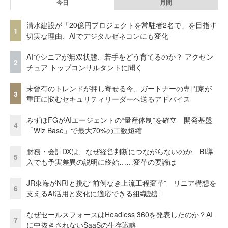
今日
月間
清水建設が「20億円プロジェクトを常駐者2名で」を目指す
1
切実な理由、AIでデジタルゼネコンにも変化
AIでシニアが無双状態、若手をどう育てるのか？ アクセン
2
チュア トップコンサルタントに聞く
未曾有のトレンドが押し寄せる今、ガートナーの専門家が
3
重圧に悩むセキュリティリーダーへ送るアドバイス
みずほFGがAIエージェントの“量産体制”を確立 開発基盤
4
「Wiz Base」で最大70%の工数短縮
財務・会計DXは、なぜ経営判断につながらないのか BI導
5
入でも予実差異の説明に終始……変革の要諦は
JR東海がNRIと挑む“前例なき上流工程変革” リニア構想を
6
支えるAI活用と変化に適応できる組織設計
なぜセールスフォースはHeadless 360を発表したのか？AI
7
に中抜きされないSaaSの生存戦略