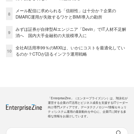
メール配信に求められる「信頼性」は十分か？企業の
8
DMARC運用が失敗するワケとBIMI導入の勘所
みずほ証券が自律型AIエンジニア「Devin」でIT人材不足解
9
消へ 国内大手金融初の大規模導入に
全社AI活用率99％のMIXIは、いかにコストを最適化してい
10
るのか？CTOが語るインフラ運用戦略
「EnterpriseZine」（エンタープライズジン）は、翔泳社が
運営する企業のIT活用とビジネス成長を支援するITリーダー
向け専門メディアです。データテクノロジー/情報セキュリ
ティ/システム運用の最新動向を中心に、企業ITに関する多
様な情報をお届けしています。