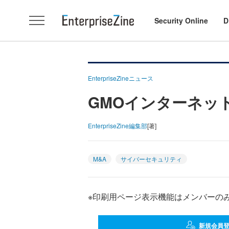
Security Online
D
EnterpriseZineニュース
GMOインターネッ
EnterpriseZine編集部
[著]
M&A
サイバーセキュリティ
※印刷用ページ表示機能はメンバーの
新規会員