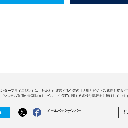
Zine」（エンタープライズジン）は、翔泳社が運営する企業のIT活用とビジネス成長を支
ィ/システム運用の最新動向を中心に、企業ITに関する多様な情報をお届けしていま
メールバックナンバー
記
録