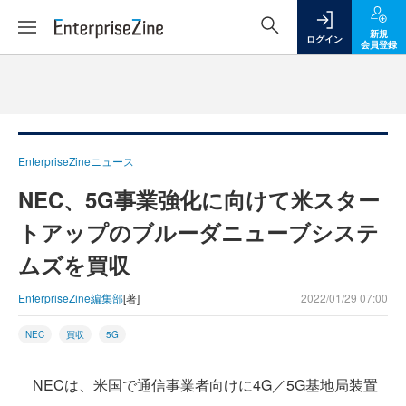
新規
ログイン
会員登録
EnterpriseZineニュース
NEC、5G事業強化に向けて米スター
トアップのブルーダニューブシステ
ムズを買収
EnterpriseZine編集部
[著]
2022/01/29 07:00
NEC
買収
5G
NECは、米国で通信事業者向けに4G／5G基地局装置