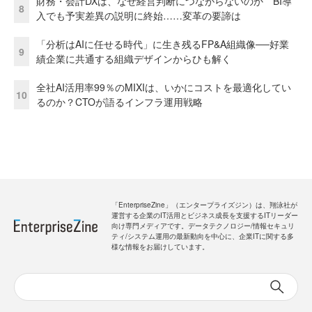
財務・会計DXは、なぜ経営判断につながらないのか BI導
8
入でも予実差異の説明に終始……変革の要諦は
「分析はAIに任せる時代」に生き残るFP&A組織像──好業
9
績企業に共通する組織デザインからひも解く
全社AI活用率99％のMIXIは、いかにコストを最適化してい
10
るのか？CTOが語るインフラ運用戦略
「EnterpriseZine」（エンタープライズジン）は、翔泳社が
運営する企業のIT活用とビジネス成長を支援するITリーダー
向け専門メディアです。データテクノロジー/情報セキュリ
ティ/システム運用の最新動向を中心に、企業ITに関する多
様な情報をお届けしています。