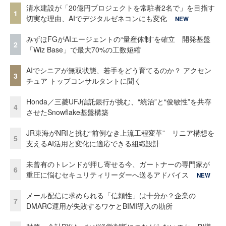
清水建設が「20億円プロジェクトを常駐者2名で」を目指す
1
切実な理由、AIでデジタルゼネコンにも変化
NEW
みずほFGがAIエージェントの“量産体制”を確立 開発基盤
2
「Wiz Base」で最大70%の工数短縮
AIでシニアが無双状態、若手をどう育てるのか？ アクセン
3
チュア トップコンサルタントに聞く
Honda／三菱UFJ信託銀行が挑む、“統治”と“俊敏性”を共存
4
させたSnowflake基盤構築
JR東海がNRIと挑む“前例なき上流工程変革” リニア構想を
5
支えるAI活用と変化に適応できる組織設計
未曾有のトレンドが押し寄せる今、ガートナーの専門家が
6
重圧に悩むセキュリティリーダーへ送るアドバイス
NEW
メール配信に求められる「信頼性」は十分か？企業の
7
DMARC運用が失敗するワケとBIMI導入の勘所