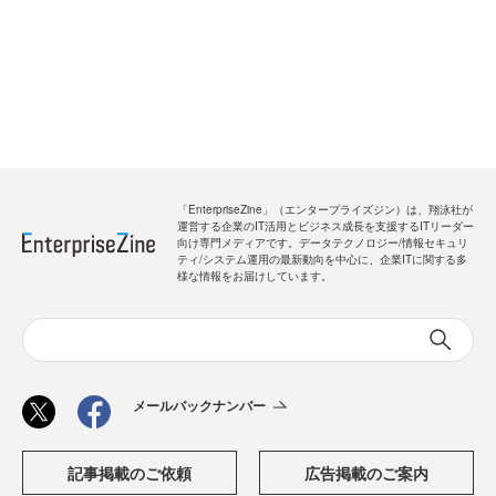
「EnterpriseZine」（エンタープライズジン）は、翔泳社が
運営する企業のIT活用とビジネス成長を支援するITリーダー
向け専門メディアです。データテクノロジー/情報セキュリ
ティ/システム運用の最新動向を中心に、企業ITに関する多
様な情報をお届けしています。
メールバックナンバー
記事掲載のご依頼
広告掲載のご案内