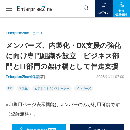
新規
ログイン
会員登録
EnterpriseZineニュース
メンバーズ、内製化・DX支援の強化
に向け専門組織を設立 ビジネス部
門とIT部門の架け橋として伴走支援
EnterpriseZine編集部
[著]
2025/04/11 07:00
DX
内製化
ビジネストランスレーター
メンバーズ
※印刷用ページ表示機能はメンバーのみが利用可能です
（登録無料）。
無料